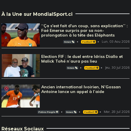
À la Une sur MondialSport.ci
‘‘Ça s'est fait d'un coup, sans explication’’ :
Faé Emerse surpris par sa non-
prolongation à la tête des Eléphants
Lun, 03 Aou 2026
News 🗞️
Football ⚽️
Election FIF : le duel entre Idriss Diallo et
Malick Tohé n’aura pas lieu
Jeu, 30 Jul 2026
News 🗞️
Football ⚽️
Ancien international Ivoirien, N’Gossan
Antoine lance un appel à l’aide
Mar, 28 Jul 2026
Potins People 🌟
News 🗞️
Football ⚽️
Réseaux Sociaux