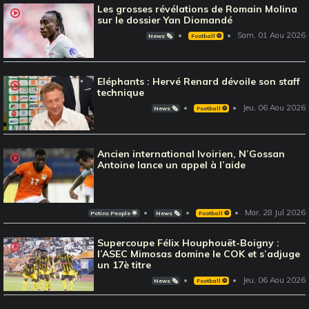
Les grosses révélations de Romain Molina
sur le dossier Yan Diomandé
Sam, 01 Aou 2026
News 🗞️
Football ⚽️
Eléphants : Hervé Renard dévoile son staff
technique
Jeu, 06 Aou 2026
News 🗞️
Football ⚽️
Ancien international Ivoirien, N’Gossan
Antoine lance un appel à l’aide
Mar, 28 Jul 2026
Potins People 🌟
News 🗞️
Football ⚽️
Supercoupe Félix Houphouët-Boigny :
l’ASEC Mimosas domine le COK et s’adjuge
un 17è titre
Jeu, 06 Aou 2026
News 🗞️
Football ⚽️