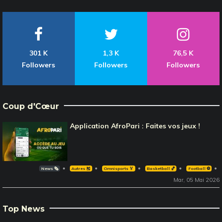
301 K
1,3 K
76,5 K
Followers
Followers
Followers
Coup d'Cœur
Application AfroPari : Faites vos jeux !
News 🗞️
Autres 🎽
Omnisports 🏅
Basketball 🏀
Football ⚽️
Mar, 05 Mai 2026
Top News