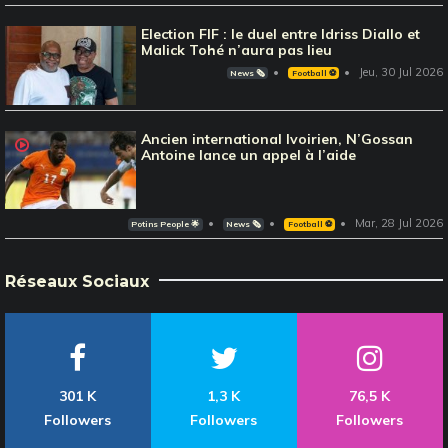
Election FIF : le duel entre Idriss Diallo et
Malick Tohé n’aura pas lieu
Jeu, 30 Jul 2026
News 🗞️
Football ⚽️
Ancien international Ivoirien, N’Gossan
Antoine lance un appel à l’aide
Mar, 28 Jul 2026
Potins People 🌟
News 🗞️
Football ⚽️
Réseaux Sociaux
301 K
1,3 K
76,5 K
Followers
Followers
Followers