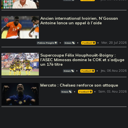
Ancien international Ivoirien, N’Gossan
Antoine lance un appel à l’aide
Mar, 28 Jul 2026
Potins People 🌟
News 🗞️
Football ⚽️
Supercoupe Félix Houphouët-Boigny :
l’ASEC Mimosas domine le COK et s’adjuge
un 17è titre
Jeu, 06 Aou 2026
News 🗞️
Football ⚽️
Mercato : Chelsea renforce son attaque
Sam, 01 Aou 2026
News 🗞️
Football ⚽️