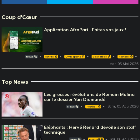
Coup d'Cœur
Application AfroPari : Faites vos jeux !
News 🗞️
Autres 🎽
Omnisports 🏅
Basketball 🏀
Football ⚽️
Mar, 05 Mai 2026
Top News
Les grosses révélations de Romain Molina
sur le dossier Yan Diomandé
Sam, 01 Aou 2026
News 🗞️
Football ⚽️
Eléphants : Hervé Renard dévoile son staff
technique
Jeu, 06 Aou 2026
News 🗞️
Football ⚽️