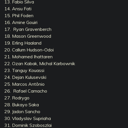
Fabio Silva
Ansu Fati
Phil Foden
Amine Gouiri
Ryan Gravenberch
Mason Greenwood
Erling Haaland
Callum Hudson-Odoi
Mohamed Ihattaren
Ozan Kabak, Michal Karbownik
Tanguy Kouassi
Dejan Kulusevski
Marcos Antônio
Rafael Camacho
Rodrygo
Bukayo Saka
Jadon Sancho
Vladyslav Supriaha
Dominik Szoboszlai