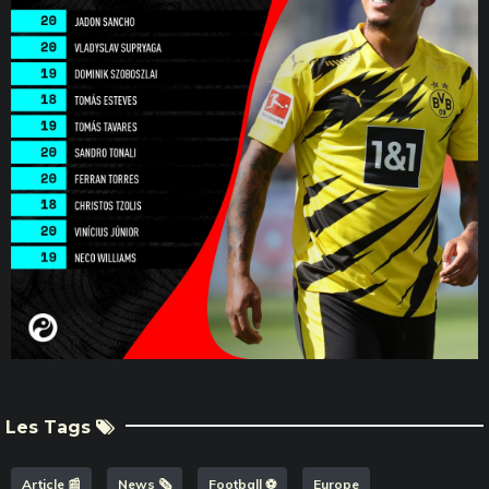
Les Tags
Article 📰
News 🗞️
Football ⚽️
Europe