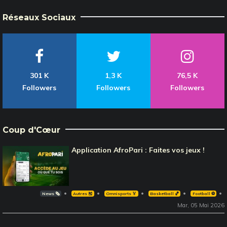
Réseaux Sociaux
301 K
1,3 K
76,5 K
Followers
Followers
Followers
Coup d'Cœur
Application AfroPari : Faites vos jeux !
News 🗞️
Autres 🎽
Omnisports 🏅
Basketball 🏀
Football ⚽️
Mar, 05 Mai 2026