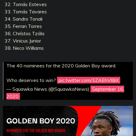
Tomás Esteves
Tomás Tavares
Sandro Tonali
Ferran Torres
Chrístos Tzólis
Vinicus Junior
Neco Williams
The 40 nominees for the 2020 Golden Boy award.
Who deserves to win?
pic.twitter.com/3ZAEhV8liX
— Squawka News (@SquawkaNews)
September 16,
2020