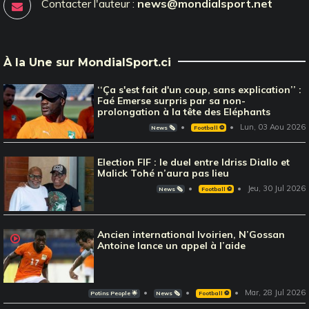
Contacter l'auteur :
news@mondialsport.net
À la Une sur MondialSport.ci
‘‘Ça s'est fait d'un coup, sans explication’’ :
Faé Emerse surpris par sa non-
prolongation à la tête des Eléphants
Lun, 03 Aou 2026
News 🗞️
Football ⚽️
Election FIF : le duel entre Idriss Diallo et
Malick Tohé n’aura pas lieu
Jeu, 30 Jul 2026
News 🗞️
Football ⚽️
Ancien international Ivoirien, N’Gossan
Antoine lance un appel à l’aide
Mar, 28 Jul 2026
Potins People 🌟
News 🗞️
Football ⚽️