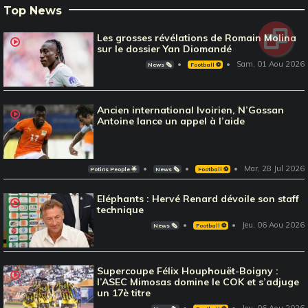
Top News
Les grosses révélations de Romain Molina
sur le dossier Yan Diomandé
Sam, 01 Aou 2026
News 🗞️
Football ⚽️
Ancien international Ivoirien, N’Gossan
Antoine lance un appel à l’aide
Mar, 28 Jul 2026
Potins People 🌟
News 🗞️
Football ⚽️
Eléphants : Hervé Renard dévoile son staff
technique
Jeu, 06 Aou 2026
News 🗞️
Football ⚽️
Supercoupe Félix Houphouët-Boigny :
l’ASEC Mimosas domine le COK et s’adjuge
un 17è titre
Jeu, 06 Aou 2026