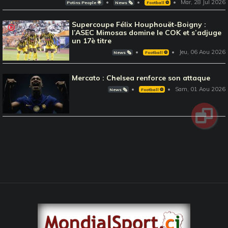
Mar, 28 Jul 2026
Potins People 🌟
News 🗞️
Football ⚽️
Supercoupe Félix Houphouët-Boigny :
l’ASEC Mimosas domine le COK et s’adjuge
un 17è titre
Jeu, 06 Aou 2026
News 🗞️
Football ⚽️
Mercato : Chelsea renforce son attaque
Sam, 01 Aou 2026
News 🗞️
Football ⚽️