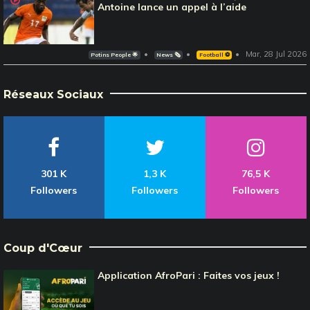
Antoine lance un appel à l’aide
Mar, 28 Jul 2026
Potins People 🌟
News 🗞️
Football ⚽️
Réseaux Sociaux
301 K
1,3 K
76,5 K
Followers
Followers
Followers
Coup d'Cœur
Application AfroPari : Faites vos jeux !