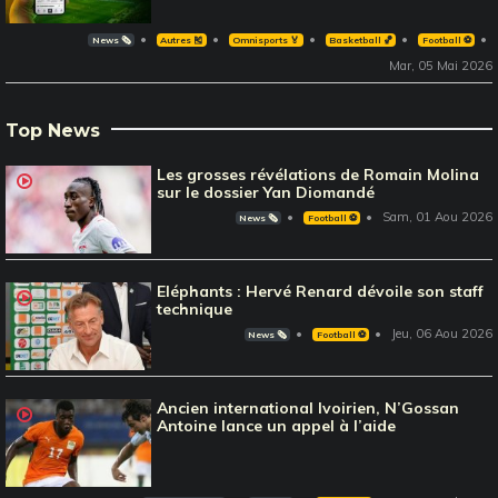
News 🗞️
Autres 🎽
Omnisports 🏅
Basketball 🏀
Football ⚽️
Mar, 05 Mai 2026
Top News
Les grosses révélations de Romain Molina
sur le dossier Yan Diomandé
Sam, 01 Aou 2026
News 🗞️
Football ⚽️
Eléphants : Hervé Renard dévoile son staff
technique
Jeu, 06 Aou 2026
News 🗞️
Football ⚽️
Ancien international Ivoirien, N’Gossan
Antoine lance un appel à l’aide