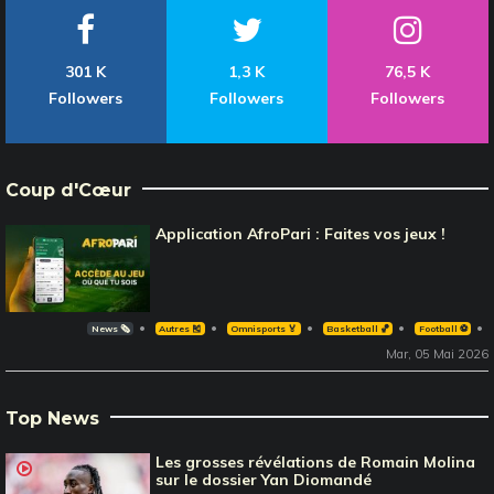
301 K
1,3 K
76,5 K
Followers
Followers
Followers
Coup d'Cœur
Application AfroPari : Faites vos jeux !
News 🗞️
Autres 🎽
Omnisports 🏅
Basketball 🏀
Football ⚽️
Mar, 05 Mai 2026
Top News
Les grosses révélations de Romain Molina
sur le dossier Yan Diomandé