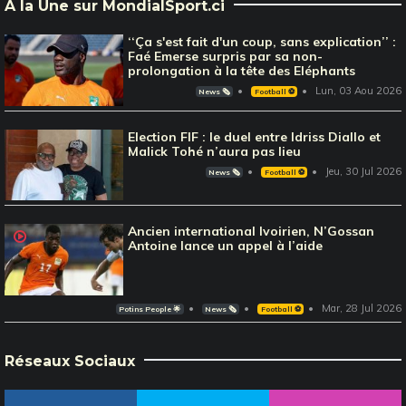
À la Une sur MondialSport.ci
‘‘Ça s'est fait d'un coup, sans explication’’ :
Faé Emerse surpris par sa non-
prolongation à la tête des Eléphants
Lun, 03 Aou 2026
News 🗞️
Football ⚽️
Election FIF : le duel entre Idriss Diallo et
Malick Tohé n’aura pas lieu
Jeu, 30 Jul 2026
News 🗞️
Football ⚽️
Ancien international Ivoirien, N’Gossan
Antoine lance un appel à l’aide
Mar, 28 Jul 2026
Potins People 🌟
News 🗞️
Football ⚽️
Réseaux Sociaux