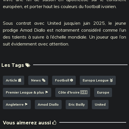
européen, et porter haut les couleurs du football ivoirien.
Sous contrat avec United jusqu’en juin 2025, le jeune
prodige Amad Diallo est notamment considéré comme l’un
des talents à suivre à l’échelle mondiale. Un joueur que l’on
suit évidemment avec attention.
Les Tags
Article 📰
News 🗞️
Football ⚽️
Europa League 🥈
Premier League & plus 🏴󠁧󠁢󠁥󠁮󠁧󠁿
Côte d'Ivoire 🇨🇮
Europe
Angleterre 🏴󠁧󠁢󠁥󠁮󠁧󠁿
Amad Diallo
Eric Bailly
United
Vous aimerez aussi