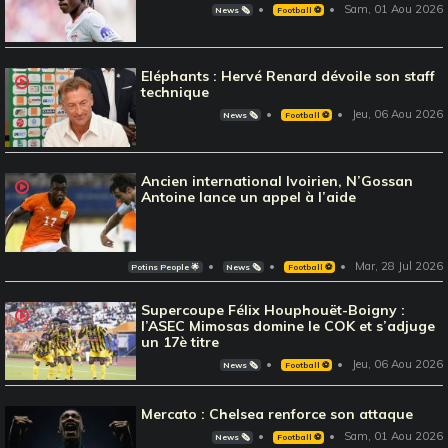
Sam, 01 Aou 2026
News 🗞️
Football ⚽️
Eléphants : Hervé Renard dévoile son staff
technique
Jeu, 06 Aou 2026
News 🗞️
Football ⚽️
Ancien international Ivoirien, N’Gossan
Antoine lance un appel à l’aide
Mar, 28 Jul 2026
Potins People 🌟
News 🗞️
Football ⚽️
Supercoupe Félix Houphouët-Boigny :
l’ASEC Mimosas domine le COK et s’adjuge
un 17è titre
Jeu, 06 Aou 2026
News 🗞️
Football ⚽️
Mercato : Chelsea renforce son attaque
Sam, 01 Aou 2026
News 🗞️
Football ⚽️