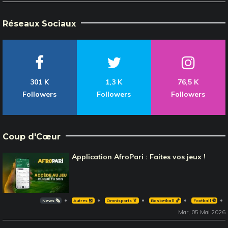
Réseaux Sociaux
301 K
1,3 K
76,5 K
Followers
Followers
Followers
Coup d'Cœur
Application AfroPari : Faites vos jeux !
News 🗞️
Autres 🎽
Omnisports 🏅
Basketball 🏀
Football ⚽️
Mar, 05 Mai 2026