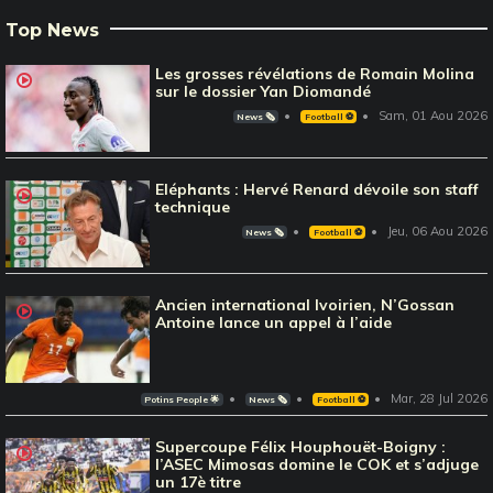
Top News
Les grosses révélations de Romain Molina
sur le dossier Yan Diomandé
Sam, 01 Aou 2026
News 🗞️
Football ⚽️
Eléphants : Hervé Renard dévoile son staff
technique
Jeu, 06 Aou 2026
News 🗞️
Football ⚽️
Ancien international Ivoirien, N’Gossan
Antoine lance un appel à l’aide
Mar, 28 Jul 2026
Potins People 🌟
News 🗞️
Football ⚽️
Supercoupe Félix Houphouët-Boigny :
l’ASEC Mimosas domine le COK et s’adjuge
un 17è titre