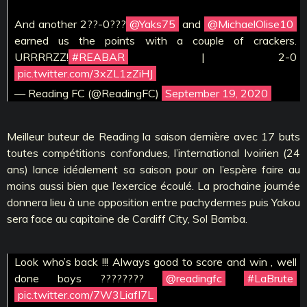
And another 2??-0???
@Yaks75
and
@MichaelOlise10
earned us the points with a couple of crackers.
URRRRZZ!
#REABAR
| 2-0
pic.twitter.com/3xZL1zZiHJ
— Reading FC (@ReadingFC)
September 19, 2020
Meilleur buteur de Reading la saison dernière avec 17 buts
toutes compétitions confondues, l’international Ivoirien (24
ans) lance idéalement sa saison pour on l’espère faire au
moins aussi bien que l’exercice écoulé. La prochaine journée
donnera lieu à une opposition entre pachydermes puis Yakou
sera face au capitaine de Cardiff City, Sol Bamba.
Look who’s back !!! Always good to score and win , well
done boys ????????
@readingfc
#LaBrute
pic.twitter.com/7W3LiafI7L