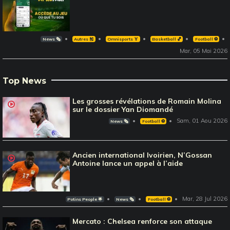
News 🗞️
Autres 🎽
Omnisports 🏅
Basketball 🏀
Football ⚽️
Mar, 05 Mai 2026
Top News
Les grosses révélations de Romain Molina
sur le dossier Yan Diomandé
Sam, 01 Aou 2026
News 🗞️
Football ⚽️
Ancien international Ivoirien, N’Gossan
Antoine lance un appel à l’aide
Mar, 28 Jul 2026
Potins People 🌟
News 🗞️
Football ⚽️
Mercato : Chelsea renforce son attaque