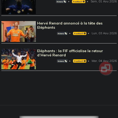
Sam, 01 Aou 2026
News 🗞️
Football ⚽️
Hervé Renard annoncé à la tête des
Eléphants
Lun, 03 Aou 2026
News 🗞️
Football ⚽️
Eléphants : la FIF officialise le retour
d’Hervé Renard
Mar, 04 Aou 2026
News 🗞️
Football ⚽️