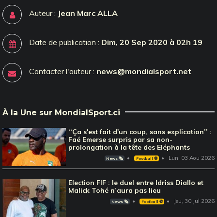
Auteur :
Jean Marc ALLA
Date de publication :
Dim, 20 Sep 2020 à 02h 19
Contacter l'auteur :
news@mondialsport.net
À la Une sur MondialSport.ci
‘‘Ça s'est fait d'un coup, sans explication’’ :
Faé Emerse surpris par sa non-
prolongation à la tête des Eléphants
Lun, 03 Aou 2026
News 🗞️
Football ⚽️
Election FIF : le duel entre Idriss Diallo et
Malick Tohé n’aura pas lieu
Jeu, 30 Jul 2026
News 🗞️
Football ⚽️