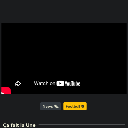
News 🗞️
Football ⚽️
Ça fait la Une