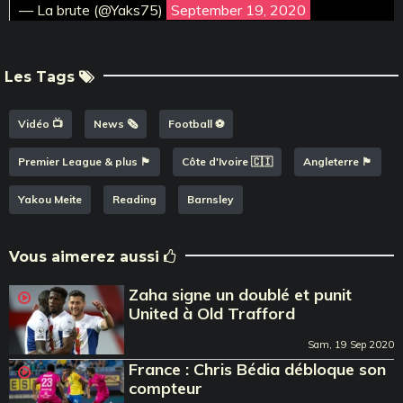
— La brute (@Yaks75)
September 19, 2020
Les Tags
Vidéo 📺
News 🗞️
Football ⚽️
Premier League & plus 🏴󠁧󠁢󠁥󠁮󠁧󠁿
Côte d'Ivoire 🇨🇮
Angleterre 🏴󠁧󠁢󠁥󠁮󠁧󠁿
Yakou Meite
Reading
Barnsley
Vous aimerez aussi
Zaha signe un doublé et punit
United à Old Trafford
Sam, 19 Sep 2020
France : Chris Bédia débloque son
compteur