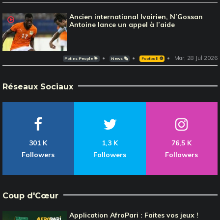
Ancien international Ivoirien, N’Gossan
Antoine lance un appel à l’aide
Mar, 28 Jul 2026
Potins People 🌟
News 🗞️
Football ⚽️
Réseaux Sociaux
301 K
1,3 K
76,5 K
Followers
Followers
Followers
Coup d'Cœur
Application AfroPari : Faites vos jeux !