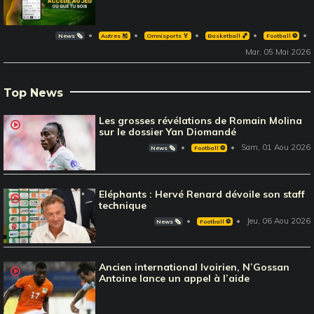
News 🗞️
Autres 🎽
Omnisports 🏅
Basketball 🏀
Football ⚽️
Mar, 05 Mai 2026
Top News
Les grosses révélations de Romain Molina
sur le dossier Yan Diomandé
Sam, 01 Aou 2026
News 🗞️
Football ⚽️
Eléphants : Hervé Renard dévoile son staff
technique
Jeu, 06 Aou 2026
News 🗞️
Football ⚽️
Ancien international Ivoirien, N’Gossan
Antoine lance un appel à l’aide