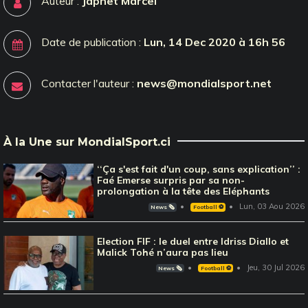
Auteur :
Japhet Marcel
Date de publication :
Lun, 14 Dec 2020 à 16h 56
Contacter l'auteur :
news@mondialsport.net
À la Une sur MondialSport.ci
‘‘Ça s'est fait d'un coup, sans explication’’ :
Faé Emerse surpris par sa non-
prolongation à la tête des Eléphants
Lun, 03 Aou 2026
News 🗞️
Football ⚽️
Election FIF : le duel entre Idriss Diallo et
Malick Tohé n’aura pas lieu
Jeu, 30 Jul 2026
News 🗞️
Football ⚽️