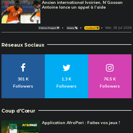
Ancien international Ivoirien, N’Gossan
Antoine lance un appel à l’aide
Mar, 28 Jul 2026
Potins People 🌟
News 🗞️
Football ⚽️
Réseaux Sociaux
301 K
1,3 K
76,5 K
Followers
Followers
Followers
Coup d'Cœur
Application AfroPari : Faites vos jeux !