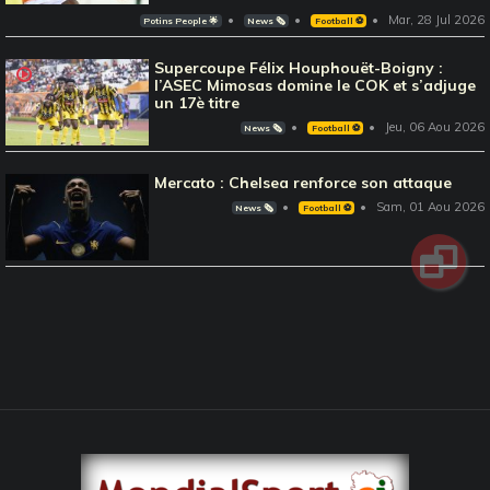
Mar, 28 Jul 2026
Potins People 🌟
News 🗞️
Football ⚽️
Supercoupe Félix Houphouët-Boigny :
l’ASEC Mimosas domine le COK et s’adjuge
un 17è titre
Jeu, 06 Aou 2026
News 🗞️
Football ⚽️
Mercato : Chelsea renforce son attaque
Sam, 01 Aou 2026
News 🗞️
Football ⚽️