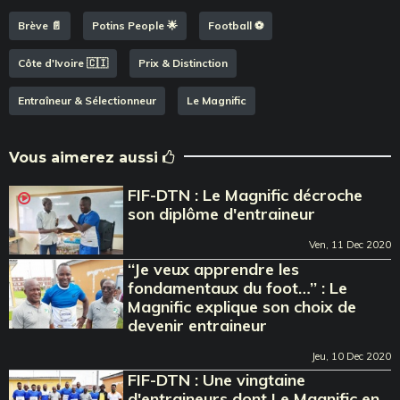
Brève 📄
Potins People 🌟
Football ⚽️
Côte d'Ivoire 🇨🇮
Prix & Distinction
Entraîneur & Sélectionneur
Le Magnific
Vous aimerez aussi
FIF-DTN : Le Magnific décroche
son diplôme d'entraineur
Ven, 11 Dec 2020
‘‘Je veux apprendre les
fondamentaux du foot…’’ : Le
Magnific explique son choix de
devenir entraineur
Jeu, 10 Dec 2020
FIF-DTN : Une vingtaine
d'entraineurs dont Le Magnific en