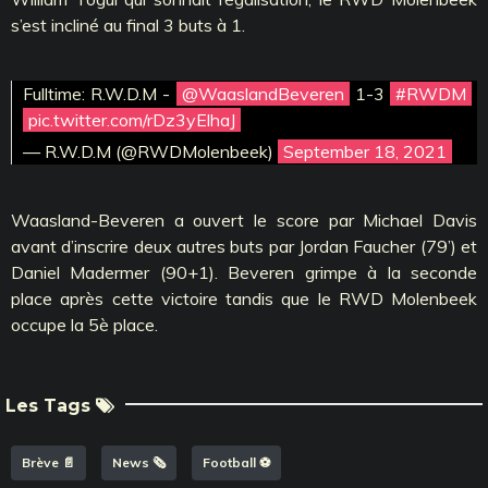
s’est incliné au final 3 buts à 1.
Fulltime: R.W.D.M -
@WaaslandBeveren
1-3
#RWDM
pic.twitter.com/rDz3yElhaJ
— R.W.D.M (@RWDMolenbeek)
September 18, 2021
Waasland-Beveren a ouvert le score par Michael Davis
avant d’inscrire deux autres buts par Jordan Faucher (79’) et
Daniel Madermer (90+1). Beveren grimpe à la seconde
place après cette victoire tandis que le RWD Molenbeek
occupe la 5è place.
Les Tags
Brève 📄
News 🗞️
Football ⚽️