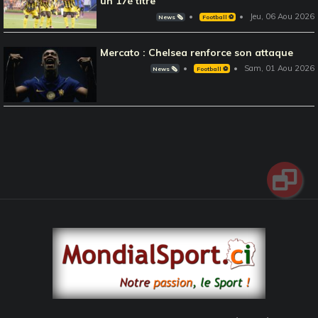
un 17è titre
Jeu, 06 Aou 2026
News 🗞️
Football ⚽️
Mercato : Chelsea renforce son attaque
Sam, 01 Aou 2026
News 🗞️
Football ⚽️