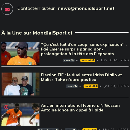
Contacter l'auteur :
news@mondialsport.net
À la Une sur MondialSport.ci
‘‘Ça s'est fait d'un coup, sans explication’’ :
Faé Emerse surpris par sa non-
prolongation à la tête des Eléphants
Lun, 03 Aou 2026
News 🗞️
Football ⚽️
Election FIF : le duel entre Idriss Diallo et
Malick Tohé n’aura pas lieu
Jeu, 30 Jul 2026
News 🗞️
Football ⚽️
Ancien international Ivoirien, N’Gossan
Antoine lance un appel à l’aide
Mar, 28 Jul 2026