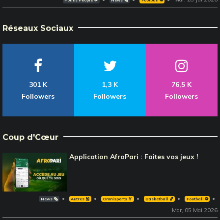
Potins People 🌟
News 🗞️
Football ⚽️
Réseaux Sociaux
301 K
1,3 K
76,5 K
Followers
Followers
Followers
Coup d'Cœur
Application AfroPari : Faites vos jeux !
News 🗞️
Autres 🎽
Omnisports 🏅
Basketball 🏀
Football ⚽️
Mar, 05 Mai 2026