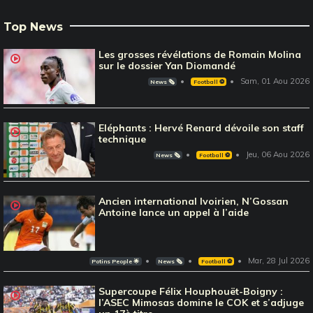
Top News
Les grosses révélations de Romain Molina
sur le dossier Yan Diomandé
Sam, 01 Aou 2026
News 🗞️
Football ⚽️
Eléphants : Hervé Renard dévoile son staff
technique
Jeu, 06 Aou 2026
News 🗞️
Football ⚽️
Ancien international Ivoirien, N’Gossan
Antoine lance un appel à l’aide
Mar, 28 Jul 2026
Potins People 🌟
News 🗞️
Football ⚽️
Supercoupe Félix Houphouët-Boigny :
l’ASEC Mimosas domine le COK et s’adjuge