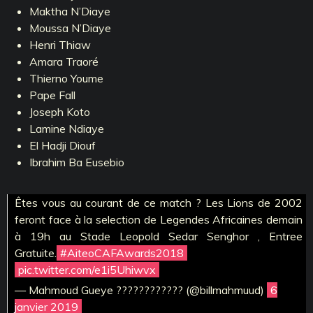
Maktha N’Diaye
Moussa N’Diaye
Henri Thiaw
Amara Traoré
Thierno Youme
Pape Fall
Joseph Koto
Lamine Ndiaye
El Hadji Diouf
Ibrahim Ba Eusebio
Êtes vous au courant de ce match ? Les Lions de 2002
feront face à la selection de Legendes Africaines demain
à 19h au Stade Leopold Sedar Senghor , Entree
Gratuite.
#AiteoCAFAwards2018
pic.twitter.com/e1i5Uhiwvx
— Mahmoud Gueye ???????????? (@billmahmuud)
6
janvier 2019