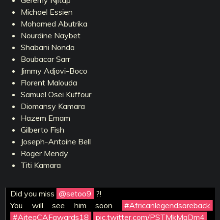
Geremy Njitap
Michael Essien
Mohamed Abutrika
Nourdine Naybet
Shabani Nonda
Boubacar Sarr
Jimmy Adjovi-Boco
Florent Malouda
Samuel Osei Kuffour
Diomansy Kamara
Hazem Emam
Gilberto Fish
Joseph-Antoine Bell
Roger Mendy
Titi Kamara
Did you miss
@setoo9
?!
You will see him soon
#Africanlegendsareback
#AiteoCAFawards18
pic.twitter.com/PSTMkMaDm4