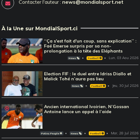
Contacter l'auteur :
news@mondialsport.net
À la Une sur MondialSport.ci
‘‘Ça s'est fait d'un coup, sans explication’’ :
Faé Emerse surpris par sa non-
prolongation à la tête des Eléphants
Lun, 03 Aou 2026
News 🗞️
Football ⚽️
Election FIF : le duel entre Idriss Diallo et
Malick Tohé n’aura pas lieu
Jeu, 30 Jul 2026
News 🗞️
Football ⚽️
Ancien international Ivoirien, N’Gossan
Antoine lance un appel à l’aide
Mar, 28 Jul 2026
Potins People 🌟
News 🗞️
Football ⚽️