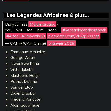
Les Légendes Africaines & plus…
Did you miss
@didierdrogba
?
You will see him soon
#Africanlegendsareback
#AiteoCAFawards18
pic.twitter.com/vEZgSTO7gf
— CAF (@CAF_Online)
5 janvier 2019
Emmanuel Amunike
George Weah
Nwankwo Kanu
Viktor Ipkeba
Mustapha Hadji
Patrick Mboma
Samuel Eto’o
Didier Drogba
Fréderic Kanouté
Alain Gouaméné