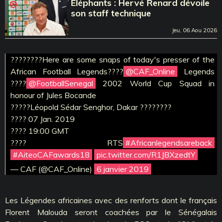
Eléphants : Hervé Renard dévoile
son staff technique
Jeu, 06 Aou 2026
????????Here are some snaps of today's presser of the
African Football Legends????
@CAF_Online
Legends
????
@FootballSenegal
2002 World Cup Squad in
honour of Jules Bocande
?????Léopold Sédar Senghor, Dakar ????????
???? 07 Jan. 2019
???? 19:00 GMT
???? RTS
#Africanlegendsareback
#AiteoCAFawards18
pic.twitter.com/R1JBXzedtY
— CAF (@CAF_Online)
6 janvier 2019
Les Légendes africaines avec des renforts dont le français
Florent Malouda seront coachées par le Sénégalais