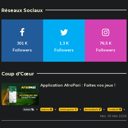
Réseaux Sociaux
301 K
1,3 K
76,5 K
Followers
Followers
Followers
Coup d'Cœur
Application AfroPari : Faites vos jeux !
News 🗞️
Autres 🎽
Omnisports 🏅
Basketball 🏀
Football ⚽️
Mar, 05 Mai 2026