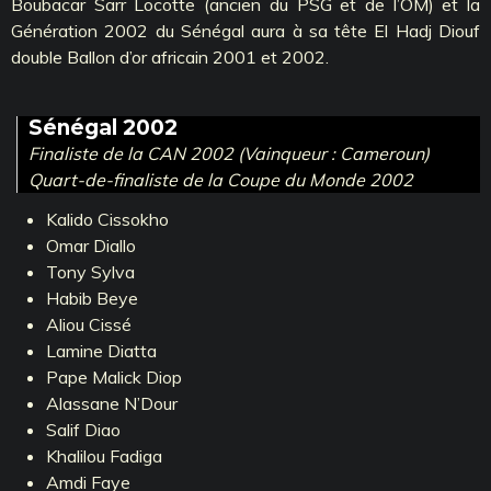
Boubacar Sarr Locotte (ancien du PSG et de l’OM) et la
Génération 2002 du Sénégal aura à sa tête El Hadj Diouf
double Ballon d’or africain 2001 et 2002.
Sénégal 2002
Finaliste de la CAN 2002 (Vainqueur : Cameroun)
Quart-de-finaliste de la Coupe du Monde 2002
Kalido Cissokho
Omar Diallo
Tony Sylva
Habib Beye
Aliou Cissé
Lamine Diatta
Pape Malick Diop
Alassane N’Dour
Salif Diao
Khalilou Fadiga
Amdi Faye