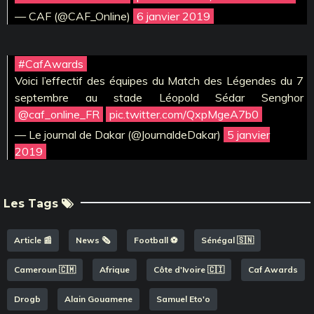
— CAF (@CAF_Online)
6 janvier 2019
#CafAwards
Voici l’effectif des équipes du Match des Légendes du 7
septembre au stade Léopold Sédar Senghor
@caf_online_FR
pic.twitter.com/QxpMgeA7b0
— Le journal de Dakar (@JournaldeDakar)
5 janvier
2019
Les Tags
Article 📰
News 🗞️
Football ⚽️
Sénégal 🇸🇳
Cameroun 🇨🇲
Afrique
Côte d'Ivoire 🇨🇮
Caf Awards
Drogb
Alain Gouamene
Samuel Eto'o