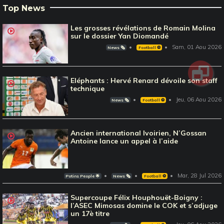
Top News
Les grosses révélations de Romain Molina
sur le dossier Yan Diomandé
Sam, 01 Aou 2026
News 🗞️
Football ⚽️
Eléphants : Hervé Renard dévoile son staff
technique
Jeu, 06 Aou 2026
News 🗞️
Football ⚽️
Ancien international Ivoirien, N’Gossan
Antoine lance un appel à l’aide
Mar, 28 Jul 2026
Potins People 🌟
News 🗞️
Football ⚽️
Supercoupe Félix Houphouët-Boigny :
l’ASEC Mimosas domine le COK et s’adjuge
un 17è titre