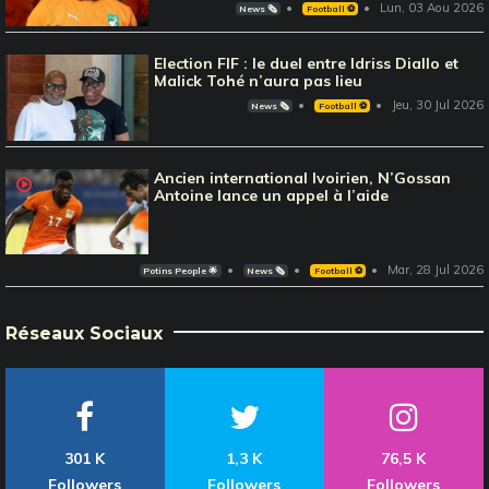
Lun, 03 Aou 2026
News 🗞️
Football ⚽️
Election FIF : le duel entre Idriss Diallo et
Malick Tohé n’aura pas lieu
Jeu, 30 Jul 2026
News 🗞️
Football ⚽️
Ancien international Ivoirien, N’Gossan
Antoine lance un appel à l’aide
Mar, 28 Jul 2026
Potins People 🌟
News 🗞️
Football ⚽️
Réseaux Sociaux
301 K
1,3 K
76,5 K
Followers
Followers
Followers