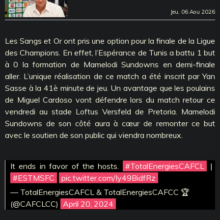
Jeu, 06 Aou 2026
Les Sangs et Or ont pris une option pour la finale de la Ligue
des Champions. En effet, l’Espérance de Tunis a battu 1 but
à 0 la formation de Mamelodi Sundowns en demi-finale
aller. L’unique réalisation de ce match a été inscrit par Yan
Sasse à la 41è minute de jeu. Un avantage que les poulains
de Miguel Cardoso vont défendre lors du match retour ce
vendredi au stade Loftus Versfeld de Pretoria. Mamelodi
Sundowns de son côté aura à
cœur de remonter ce but
avec le soutien de son public qui viendra nombreux.
It ends in favor of the hosts.
#TotalEnergiesCAFCL
|
#ESTMSFC
pic.twitter.com/Iy49BidfRz
— TotalEnergiesCAFCL & TotalEnergiesCAFCC 🏆
(@CAFCLCC)
April 20, 2024