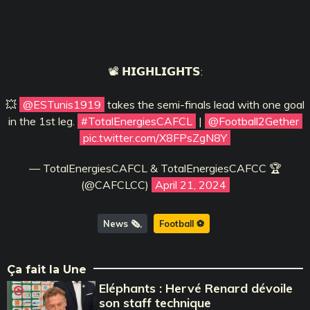
📽️ 𝗛𝗜𝗚𝗛𝗟𝗜𝗚𝗛𝗧𝗦:
💥
@ESTunis1919
takes the semi-finals lead with one goal
in the 1st leg.
#TotalEnergiesCAFCL
|
@Football2Gether
pic.twitter.com/X8FPsZgN8Y
— TotalEnergiesCAFCL & TotalEnergiesCAFCC 🏆
(@CAFCLCC)
April 21, 2024
News 🗞️
Football ⚽️
Ça fait la Une
Eléphants : Hervé Renard dévoile
son staff technique