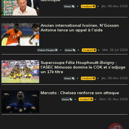
Jeu, 06 Aou 2026
News 🗞️
Football ⚽️
Ancien international Ivoirien, N’Gossan
Antoine lance un appel à l’aide
Mar, 28 Jul 2026
Potins People 🌟
News 🗞️
Football ⚽️
Supercoupe Félix Houphouët-Boigny :
l’ASEC Mimosas domine le COK et s’adjuge
un 17è titre
Jeu, 06 Aou 2026
News 🗞️
Football ⚽️
Mercato : Chelsea renforce son attaque
Sam, 01 Aou 2026
News 🗞️
Football ⚽️