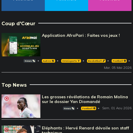
Coup d'Cœur
Application AfroPari : Faites vos jeux !
News 🗞️
Autres 🎽
Omnisports 🏅
Basketball 🏀
Football ⚽️
Mar, 05 Mai 2026
Top News
Les grosses révélations de Romain Molina
sur le dossier Yan Diomandé
Sam, 01 Aou 2026
News 🗞️
Football ⚽️
Eléphants : Hervé Renard dévoile son staff
technique