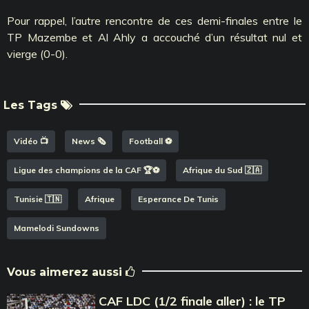
Pour rappel, l’autre rencontre de ces demi-finales entre le
TP Mazembe et Al Ahly a accouché d’un résultat nul et
vierge (0-0).
Les Tags
Vidéo 📺
News 🗞️
Football ⚽️
Ligue des champions de la CAF 🏆⚽️
Afrique du Sud 🇿🇦
Tunisie 🇹🇳
Afrique
Esperance De Tunis
Mamelodi Sundowns
Vous aimerez aussi
CAF LDC (1/2 finale aller) : le TP