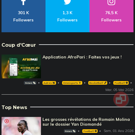
301 K
1,3 K
76,5 K
Followers
Followers
Followers
Coup d'Cœur
Application AfroPari : Faites vos jeux !
News 🗞️
Autres 🎽
Omnisports 🏅
Basketball 🏀
Football ⚽️
Mar, 05 Mai 2026
Top News
Les grosses révélations de Romain Molina
sur le dossier Yan Diomandé
Sam, 01 Aou 2026
News 🗞️
Football ⚽️