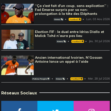
‘‘Ça s'est fait d'un coup, sans explication’’ :
Faé Emerse surpris par sa non-
prolongation à la tête des Eléphants
Lun, 03 Aou 2026
News 🗞️
Football ⚽️
Election FIF : le duel entre Idriss Diallo et
Malick Tohé n’aura pas lieu
Jeu, 30 Jul 2026
News 🗞️
Football ⚽️
Ancien international Ivoirien, N’Gossan
Antoine lance un appel à l’aide
Mar, 28 Jul 2026
Potins People 🌟
News 🗞️
Football ⚽️
Réseaux Sociaux