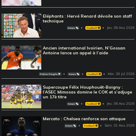
Eléphants : Hervé Renard dévoile son staff
technique
Jeu, 06 Aou 2026
News 🗞️
Football ⚽️
Ancien international Ivoirien, N’Gossan
Antoine lance un appel à l’aide
Mar, 28 Jul 2026
Potins People 🌟
News 🗞️
Football ⚽️
Supercoupe Félix Houphouët-Boigny :
l’ASEC Mimosas domine le COK et s’adjuge
un 17è titre
Jeu, 06 Aou 2026
News 🗞️
Football ⚽️
Mercato : Chelsea renforce son attaque
Sam, 01 Aou 2026
News 🗞️
Football ⚽️