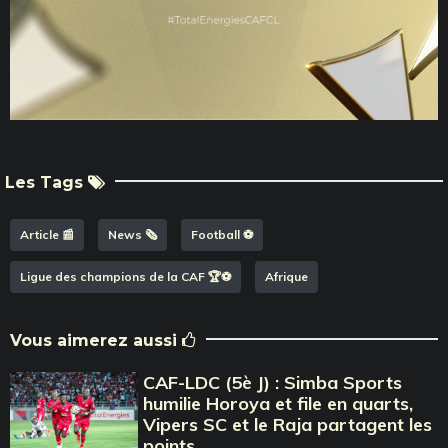
Les Tags
Article 📰
News 🗞️
Football ⚽️
Ligue des champions de la CAF 🏆⚽️
Afrique
Vous aimerez aussi
CAF-LDC (5è J) : Simba Sports
humilie Horoya et file en quarts,
Vipers SC et le Raja partagent les
points