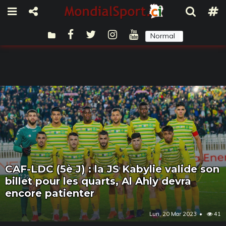
Normal
Sombre
CAF-LDC (5è J) : la JS Kabylie valide son
billet pour les quarts, Al Ahly devra
encore patienter
Lun, 20 Mar 2023
41