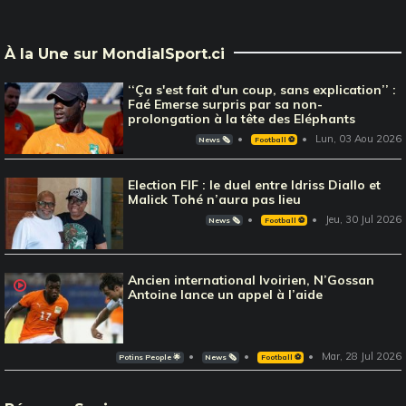
À la Une sur MondialSport.ci
‘‘Ça s'est fait d'un coup, sans explication’’ :
Faé Emerse surpris par sa non-
prolongation à la tête des Eléphants
Lun, 03 Aou 2026
News 🗞️
Football ⚽️
Election FIF : le duel entre Idriss Diallo et
Malick Tohé n’aura pas lieu
Jeu, 30 Jul 2026
News 🗞️
Football ⚽️
Ancien international Ivoirien, N’Gossan
Antoine lance un appel à l’aide
Mar, 28 Jul 2026
Potins People 🌟
News 🗞️
Football ⚽️