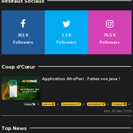
Réseaux Sociaux
301 K
1,3 K
76,5 K
Followers
Followers
Followers
Coup d'Cœur
Application AfroPari : Faites vos jeux !
News 🗞️
Autres 🎽
Omnisports 🏅
Basketball 🏀
Football ⚽️
Mar, 05 Mai 2026
Top News