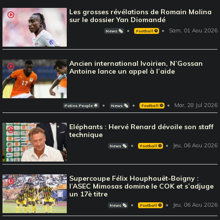
Les grosses révélations de Romain Molina
sur le dossier Yan Diomandé
Sam, 01 Aou 2026
News 🗞️
Football ⚽️
Ancien international Ivoirien, N’Gossan
Antoine lance un appel à l’aide
Mar, 28 Jul 2026
Potins People 🌟
News 🗞️
Football ⚽️
Eléphants : Hervé Renard dévoile son staff
technique
Jeu, 06 Aou 2026
News 🗞️
Football ⚽️
Supercoupe Félix Houphouët-Boigny :
l’ASEC Mimosas domine le COK et s’adjuge
un 17è titre
Jeu, 06 Aou 2026
News 🗞️
Football ⚽️