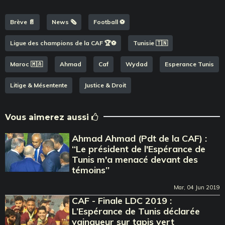
Brève 📄
News 🗞️
Football ⚽️
Ligue des champions de la CAF 🏆⚽️
Tunisie 🇹🇳
Maroc 🇲🇦
Ahmad
Caf
Wydad
Esperance Tunis
Litige & Mésentente
Justice & Droit
Vous aimerez aussi
Ahmad Ahmad (Pdt de la CAF) :
‘‘Le président de l'Espérance de
Tunis m'a menacé devant des
témoins’’
Mar, 04 Jun 2019
CAF - Finale LDC 2019 :
L’Espérance de Tunis déclarée
vainqueur sur tapis vert