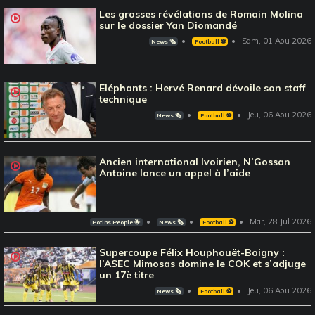
Les grosses révélations de Romain Molina
sur le dossier Yan Diomandé
Sam, 01 Aou 2026
News 🗞️
Football ⚽️
Eléphants : Hervé Renard dévoile son staff
technique
Jeu, 06 Aou 2026
News 🗞️
Football ⚽️
Ancien international Ivoirien, N’Gossan
Antoine lance un appel à l’aide
Mar, 28 Jul 2026
Potins People 🌟
News 🗞️
Football ⚽️
Supercoupe Félix Houphouët-Boigny :
l’ASEC Mimosas domine le COK et s’adjuge
un 17è titre
Jeu, 06 Aou 2026
News 🗞️
Football ⚽️