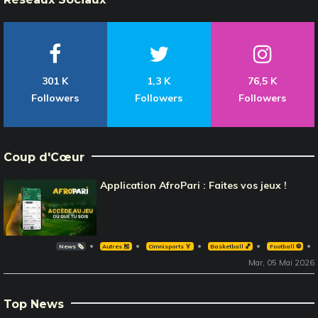
301 K
1,3 K
76,5 K
Followers
Followers
Followers
Coup d'Cœur
Application AfroPari : Faites vos jeux !
News 🗞️
Autres 🎽
Omnisports 🏅
Basketball 🏀
Football ⚽️
Mar, 05 Mai 2026
Top News