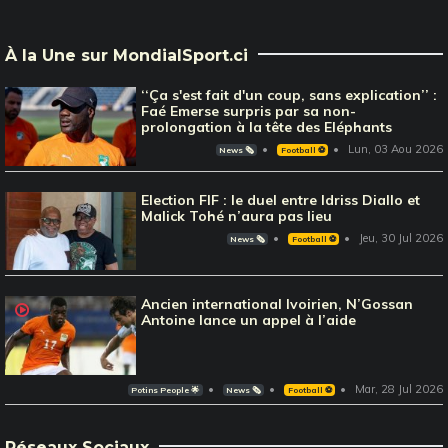
À la Une sur MondialSport.ci
‘‘Ça s'est fait d'un coup, sans explication’’ :
Faé Emerse surpris par sa non-
prolongation à la tête des Eléphants
Lun, 03 Aou 2026
News 🗞️
Football ⚽️
Election FIF : le duel entre Idriss Diallo et
Malick Tohé n’aura pas lieu
Jeu, 30 Jul 2026
News 🗞️
Football ⚽️
Ancien international Ivoirien, N’Gossan
Antoine lance un appel à l’aide
Mar, 28 Jul 2026
Potins People 🌟
News 🗞️
Football ⚽️
Réseaux Sociaux