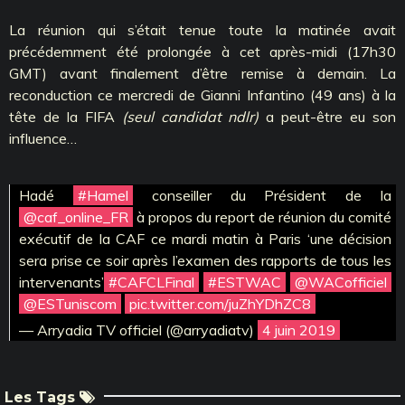
La réunion qui s’était tenue toute la matinée avait
précédemment été prolongée à cet après-midi (17h30
GMT) avant finalement d’être remise à demain. La
reconduction ce mercredi de Gianni Infantino (49 ans) à la
tête de la FIFA
(seul candidat ndlr)
a peut-être eu son
influence…
Hadé
#Hamel
conseiller du Président de la
@caf_online_FR
à propos du report de réunion du comité
exécutif de la CAF ce mardi matin à Paris ‘une décision
sera prise ce soir après l’examen des rapports de tous les
intervenants’
#CAFCLFinal
#ESTWAC
@WACofficiel
@ESTuniscom
pic.twitter.com/juZhYDhZC8
— Arryadia TV officiel (@arryadiatv)
4 juin 2019
Les Tags