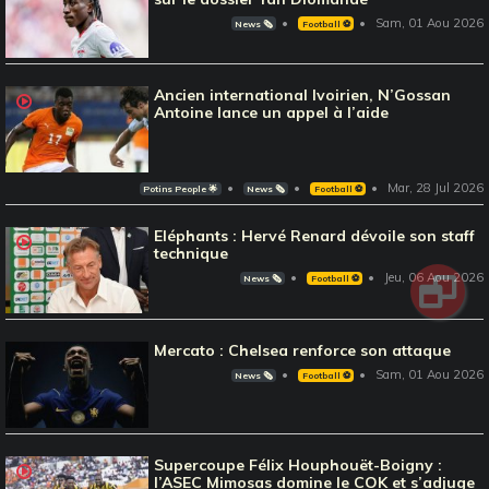
Sam, 01 Aou 2026
News 🗞️
Football ⚽️
Ancien international Ivoirien, N’Gossan
Antoine lance un appel à l’aide
Mar, 28 Jul 2026
Potins People 🌟
News 🗞️
Football ⚽️
Eléphants : Hervé Renard dévoile son staff
technique
Jeu, 06 Aou 2026
News 🗞️
Football ⚽️
Mercato : Chelsea renforce son attaque
Sam, 01 Aou 2026
News 🗞️
Football ⚽️
Supercoupe Félix Houphouët-Boigny :
l’ASEC Mimosas domine le COK et s’adjuge