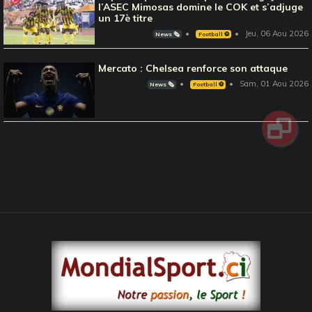
l’ASEC Mimosas domine le COK et s’adjuge
un 17è titre
Jeu, 06 Aou 2026
News 🗞️
Football ⚽️
Mercato : Chelsea renforce son attaque
Sam, 01 Aou 2026
News 🗞️
Football ⚽️