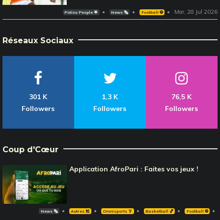
Mar, 28 Jul 2026
Potins People 🌟
News 🗞️
Football ⚽️
Réseaux Sociaux
301 K
1,3 K
76,5 K
Followers
Followers
Followers
Coup d'Cœur
Application AfroPari : Faites vos jeux !
News 🗞️
Autres 🎽
Omnisports 🏅
Basketball 🏀
Football ⚽️