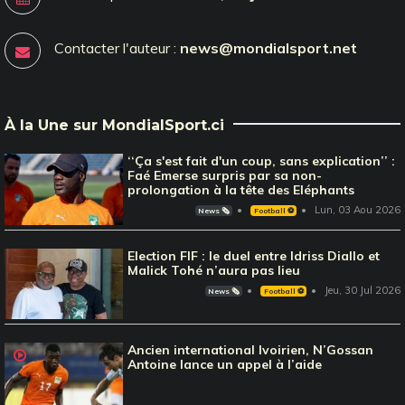
Contacter l'auteur :
news@mondialsport.net
À la Une sur MondialSport.ci
‘‘Ça s'est fait d'un coup, sans explication’’ :
Faé Emerse surpris par sa non-
prolongation à la tête des Eléphants
Lun, 03 Aou 2026
News 🗞️
Football ⚽️
Election FIF : le duel entre Idriss Diallo et
Malick Tohé n’aura pas lieu
Jeu, 30 Jul 2026
News 🗞️
Football ⚽️
Ancien international Ivoirien, N’Gossan
Antoine lance un appel à l’aide