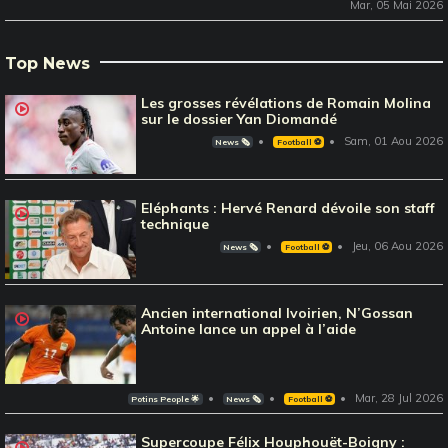
Mar, 05 Mai 2026
Top News
Les grosses révélations de Romain Molina
sur le dossier Yan Diomandé
Sam, 01 Aou 2026
News 🗞️
Football ⚽️
Eléphants : Hervé Renard dévoile son staff
technique
Jeu, 06 Aou 2026
News 🗞️
Football ⚽️
Ancien international Ivoirien, N’Gossan
Antoine lance un appel à l’aide
Mar, 28 Jul 2026
Potins People 🌟
News 🗞️
Football ⚽️
Supercoupe Félix Houphouët-Boigny :