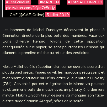
#LesÉcureuils
!
#MARBEN
#TotalAFCON2019
pic.twitter.com/DQM7c5rzJy
— CAF (@CAF_Online)
5 juillet 2019
Les hommes de Michel Dussuyer découvrent la phase à
élimination directe de la plus belle des manières. Face aux
Lions d’Hervé Renard favoris de cette opposition
déséquilibrée sur le papier, se sont pourtant les Béninois qui
allument la première mèche au retour des vestiaires.
Moise Adilehou à la réception d’un corner ouvre le score d’un
plat du pied précis. Piqués au vif, les marocains réagissent et
reviennent à hauteur du Bénin grâce à leur buteur El Nesry
(76è). Galvanisé par cette égalisation le Maroc va pousser
et obtenir une balle de match avec un pénalty à la dernière
minute. Hakim Ziyach tireur désigné va manquer son face-
à-face avec Saturnin Allagbé, héros de la soirée.