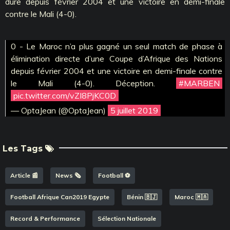
dure depuis février 2004 et une victoire en demi-finale
contre le Mali (4-0).
0 - Le Maroc n’a plus gagné un seul match de phase à
élimination directe d’une Coupe d’Afrique des Nations
depuis février 2004 et une victoire en demi-finale contre
le Mali (4-0). Déception.
#MARBEN
pic.twitter.com/vZI8PjKC0D
— OptaJean (@OptaJean)
5 juillet 2019
Les Tags
Article 📰
News 🗞️
Football ⚽️
Football Afrique Can2019 Egypte
Bénin 🇧🇯
Maroc 🇲🇦
Record & Performance
Sélection Nationale