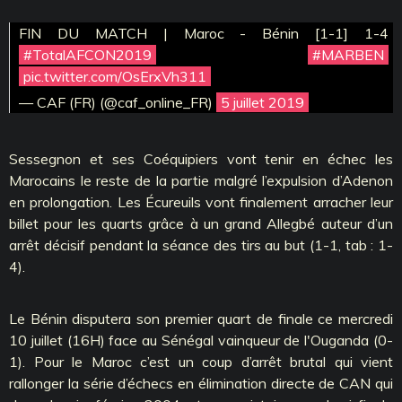
FIN DU MATCH | Maroc - Bénin [1-1] 1-4
#TotalAFCON2019
#MARBEN
pic.twitter.com/OsErxVh311
— CAF (FR) (@caf_online_FR)
5 juillet 2019
Sessegnon et ses Coéquipiers vont tenir en échec les
Marocains le reste de la partie malgré l’expulsion d’Adenon
en prolongation. Les Écureuils vont finalement arracher leur
billet pour les quarts grâce à un grand Allegbé auteur d’un
arrêt décisif pendant la séance des tirs au but (1-1, tab : 1-
4).
Le Bénin disputera son premier quart de finale ce mercredi
10 juillet (16H) face au Sénégal vainqueur de l'Ouganda (0-
1). Pour le Maroc c’est un coup d’arrêt brutal qui vient
rallonger la série d’échecs en élimination directe de CAN qui