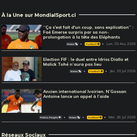
À la Une sur MondialSport.ci
‘‘Ça s'est fait d'un coup, sans explication’’ :
Faé Emerse surpris par sa non-
prolongation à la tête des Eléphants
Lun, 03 Aou 2026
News 🗞️
Football ⚽️
Election FIF : le duel entre Idriss Diallo et
Malick Tohé n’aura pas lieu
Jeu, 30 Jul 2026
News 🗞️
Football ⚽️
Ancien international Ivoirien, N’Gossan
Antoine lance un appel à l’aide
Mar, 28 Jul 2026
Potins People 🌟
News 🗞️
Football ⚽️
Réseaux Sociaux