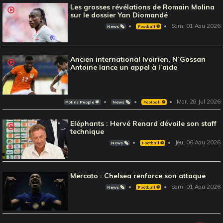
Les grosses révélations de Romain Molina
sur le dossier Yan Diomandé
Sam, 01 Aou 2026
News 🗞️
Football ⚽️
Ancien international Ivoirien, N’Gossan
Antoine lance un appel à l’aide
Mar, 28 Jul 2026
Potins People 🌟
News 🗞️
Football ⚽️
Eléphants : Hervé Renard dévoile son staff
technique
Jeu, 06 Aou 2026
News 🗞️
Football ⚽️
Mercato : Chelsea renforce son attaque
Sam, 01 Aou 2026
News 🗞️
Football ⚽️