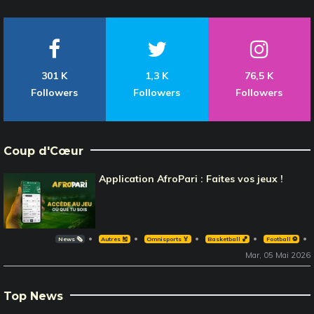
301 K
1,3 K
76,5 K
Followers
Followers
Followers
Coup d'Cœur
Application AfroPari : Faites vos jeux !
News 🗞️
Autres 🎽
Omnisports 🏅
Basketball 🏀
Football ⚽️
Mar, 05 Mai 2026
Top News