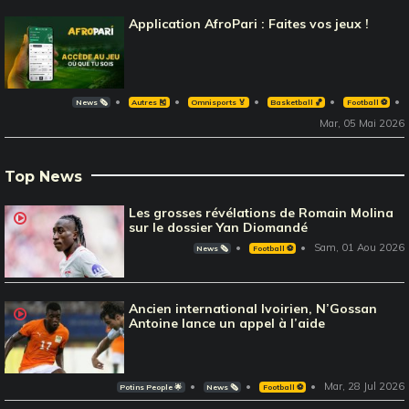
Application AfroPari : Faites vos jeux !
News 🗞️
Autres 🎽
Omnisports 🏅
Basketball 🏀
Football ⚽️
Mar, 05 Mai 2026
Top News
Les grosses révélations de Romain Molina
sur le dossier Yan Diomandé
Sam, 01 Aou 2026
News 🗞️
Football ⚽️
Ancien international Ivoirien, N’Gossan
Antoine lance un appel à l’aide
Mar, 28 Jul 2026
Potins People 🌟
News 🗞️
Football ⚽️