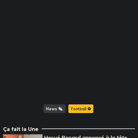
News 🗞️
Football ⚽️
Ça fait la Une
Hervé Renard annoncé à la tête