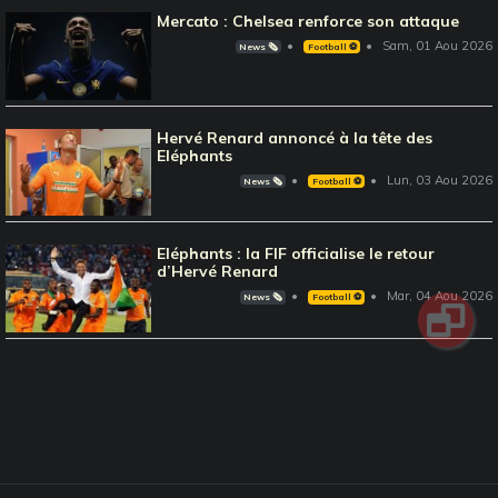
Mercato : Chelsea renforce son attaque
Sam, 01 Aou 2026
News 🗞️
Football ⚽️
Hervé Renard annoncé à la tête des
Eléphants
Lun, 03 Aou 2026
News 🗞️
Football ⚽️
Eléphants : la FIF officialise le retour
d’Hervé Renard
Mar, 04 Aou 2026
News 🗞️
Football ⚽️