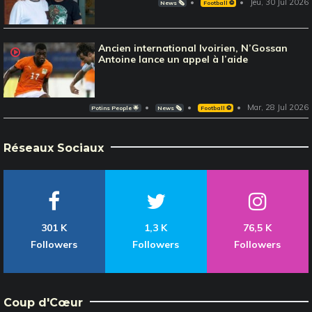
Jeu, 30 Jul 2026
News 🗞️
Football ⚽️
Ancien international Ivoirien, N’Gossan
Antoine lance un appel à l’aide
Mar, 28 Jul 2026
Potins People 🌟
News 🗞️
Football ⚽️
Réseaux Sociaux
301 K
1,3 K
76,5 K
Followers
Followers
Followers
Coup d'Cœur