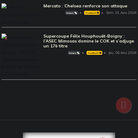
Mercato : Chelsea renforce son attaque
Sam, 01 Aou 2026
News 🗞️
Football ⚽️
Supercoupe Félix Houphouët-Boigny :
l’ASEC Mimosas domine le COK et s’adjuge
un 17è titre
Jeu, 06 Aou 2026
News 🗞️
Football ⚽️