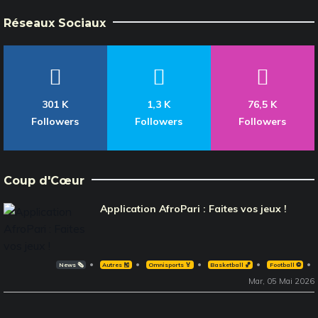
Réseaux Sociaux
301 K
1,3 K
76,5 K
Followers
Followers
Followers
Coup d'Cœur
Application AfroPari : Faites vos jeux !
News 🗞️
Autres 🎽
Omnisports 🏅
Basketball 🏀
Football ⚽️
Mar, 05 Mai 2026