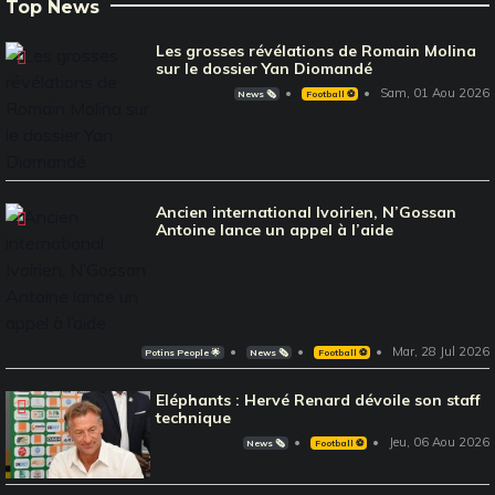
Top News
Les grosses révélations de Romain Molina
sur le dossier Yan Diomandé
Sam, 01 Aou 2026
News 🗞️
Football ⚽️
Ancien international Ivoirien, N’Gossan
Antoine lance un appel à l’aide
Mar, 28 Jul 2026
Potins People 🌟
News 🗞️
Football ⚽️
Eléphants : Hervé Renard dévoile son staff
technique
Jeu, 06 Aou 2026
News 🗞️
Football ⚽️