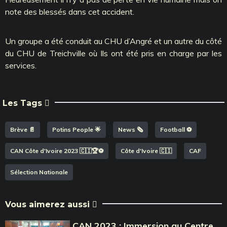
note des blessés dans cet accident.
Un groupe a été conduit au CHU d’Angré et un autre du côté
du CHU de Treichville où Ils ont été pris en charge par les
services.
Les Tags
Brève 📄
Potins People 🌟
News 🗞️
Football ⚽️
CAN Côte d'Ivoire 2023 🇨🇮🏆⚽️
Côte d'Ivoire 🇨🇮
CAF
Sélection Nationale
Vous aimerez aussi
CAN 2023 : Immersion au Centre