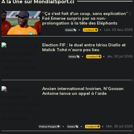
À la Une sur MondialSport.ci
‘‘Ça s'est fait d'un coup, sans explication’’ :
Faé Emerse surpris par sa non-
prolongation à la tête des Eléphants
Lun, 03 Aou 2026
News 🗞️
Football ⚽️
Election FIF : le duel entre Idriss Diallo et
Malick Tohé n’aura pas lieu
Jeu, 30 Jul 2026
News 🗞️
Football ⚽️
Ancien international Ivoirien, N’Gossan
Antoine lance un appel à l’aide
Mar, 28 Jul 2026
Potins People 🌟
News 🗞️
Football ⚽️