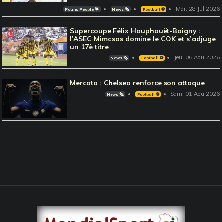
Mar, 28 Jul 2026
Potins People 🌟
News 🗞️
Football ⚽️
Supercoupe Félix Houphouët-Boigny :
l’ASEC Mimosas domine le COK et s’adjuge
un 17è titre
Jeu, 06 Aou 2026
News 🗞️
Football ⚽️
Mercato : Chelsea renforce son attaque
Sam, 01 Aou 2026
News 🗞️
Football ⚽️