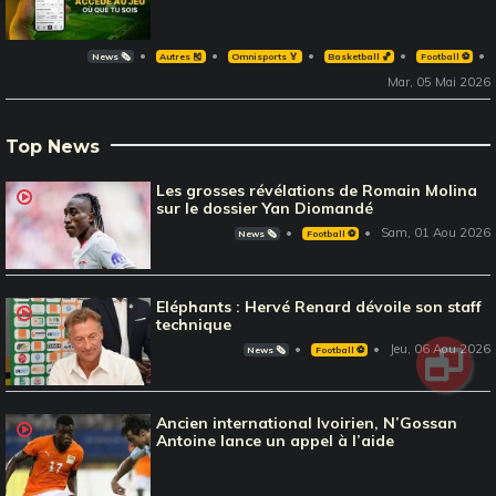
News 🗞️
Autres 🎽
Omnisports 🏅
Basketball 🏀
Football ⚽️
Mar, 05 Mai 2026
Top News
Les grosses révélations de Romain Molina
sur le dossier Yan Diomandé
Sam, 01 Aou 2026
News 🗞️
Football ⚽️
Eléphants : Hervé Renard dévoile son staff
technique
Jeu, 06 Aou 2026
News 🗞️
Football ⚽️
Ancien international Ivoirien, N’Gossan
Antoine lance un appel à l’aide