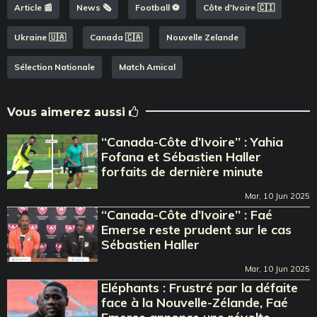
Article 📰
News 🗞️
Football ⚽️
Côte d'Ivoire 🇨🇮
Ukraine 🇺🇦
Canada 🇨🇦
Nouvelle Zelande
Sélection Nationale
Match Amical
Vous aimerez aussi
‘‘Canada-Côte d’Ivoire’’ : Yahia
Fofana et Sébastien Haller
forfaits de dernière minute
Mar, 10 Jun 2025
‘‘Canada-Côte d’Ivoire’’ : Faé
Emerse reste prudent sur le cas
Sébastien Haller
Mar, 10 Jun 2025
Eléphants : Frustré par la défaite
face à la Nouvelle-Zélande, Faé