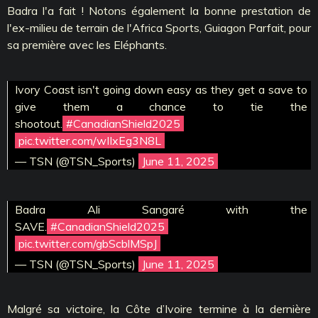
Badra l'a fait ! Notons également la bonne prestation de
l'ex-milieu de terrain de l'Africa Sports, Guiagon Parfait, pour
sa première avec les Eléphants.
Ivory Coast isn't going down easy as they get a save to
give them a chance to tie the
shootout.
#CanadianShield2025
pic.twitter.com/wIIxEg3N8L
— TSN (@TSN_Sports)
June 11, 2025
Badra Ali Sangaré with the
SAVE.
#CanadianShield2025
pic.twitter.com/gbScblMSpJ
— TSN (@TSN_Sports)
June 11, 2025
Malgré sa victoire, la Côte d’Ivoire termine à la dernière