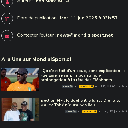
Auteur :
Jean Marc ALLA
Date de publication :
Mer, 11 Jun 2025 à 03h 57
Contacter l'auteur :
news@mondialsport.net
À la Une sur MondialSport.ci
‘‘Ça s'est fait d'un coup, sans explication’’ :
Faé Emerse surpris par sa non-
prolongation à la tête des Eléphants
Lun, 03 Aou 2026
News 🗞️
Football ⚽️
Election FIF : le duel entre Idriss Diallo et
Malick Tohé n’aura pas lieu
Jeu, 30 Jul 2026
News 🗞️
Football ⚽️