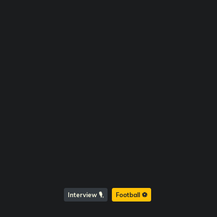
Interview 🎙️
Football ⚽️