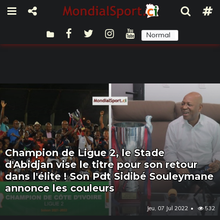
Normal
Sombre
Champion de Ligue 2, le Stade
d'Abidjan vise le titre pour son retour
dans l'élite ! Son Pdt Sidibé Souleymane
annonce les couleurs
Jeu, 07 Jul 2022
532