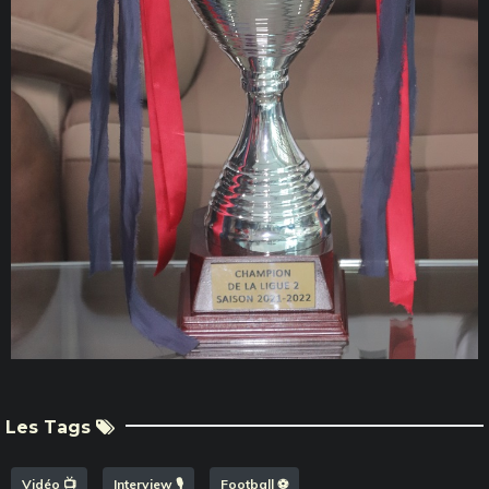
Les Tags
Vidéo 📺
Interview 🎙️
Football ⚽️