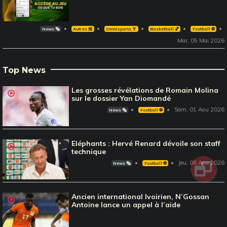
News 🗞️
Autres 🎽
Omnisports 🏅
Basketball 🏀
Football ⚽️
Mar, 05 Mai 2026
Top News
Les grosses révélations de Romain Molina
sur le dossier Yan Diomandé
Sam, 01 Aou 2026
News 🗞️
Football ⚽️
Eléphants : Hervé Renard dévoile son staff
technique
Jeu, 06 Aou 2026
News 🗞️
Football ⚽️
Ancien international Ivoirien, N’Gossan
Antoine lance un appel à l’aide