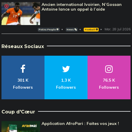
Ancien international Ivoirien, N’Gossan
Antoine lance un appel à l’aide
Mar, 28 Jul 2026
Potins People 🌟
News 🗞️
Football ⚽️
Réseaux Sociaux
301 K
1,3 K
76,5 K
Followers
Followers
Followers
Coup d'Cœur
Application AfroPari : Faites vos jeux !