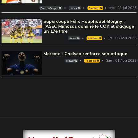
Mar, 28 Jul 2026
Potins People 🌟
News 🗞️
Football ⚽️
Supercoupe Félix Houphouët-Boigny :
l’ASEC Mimosas domine le COK et s’adjuge
un 17è titre
Jeu, 06 Aou 2026
News 🗞️
Football ⚽️
Mercato : Chelsea renforce son attaque
Sam, 01 Aou 2026
News 🗞️
Football ⚽️