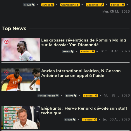
News 🗞️
Autres 🎽
Omnisports 🏅
Basketball 🏀
Football ⚽️
Mar, 05 Mai 2026
Top News
Les grosses révélations de Romain Molina
sur le dossier Yan Diomandé
Sam, 01 Aou 2026
News 🗞️
Football ⚽️
Ancien international Ivoirien, N’Gossan
Antoine lance un appel à l’aide
Mar, 28 Jul 2026
Potins People 🌟
News 🗞️
Football ⚽️
Eléphants : Hervé Renard dévoile son staff
technique
Jeu, 06 Aou 2026
News 🗞️
Football ⚽️