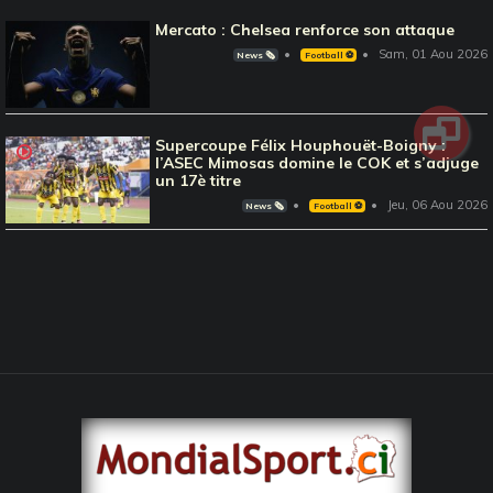
Mercato : Chelsea renforce son attaque
Sam, 01 Aou 2026
News 🗞️
Football ⚽️
Supercoupe Félix Houphouët-Boigny :
l’ASEC Mimosas domine le COK et s’adjuge
un 17è titre
Jeu, 06 Aou 2026
News 🗞️
Football ⚽️