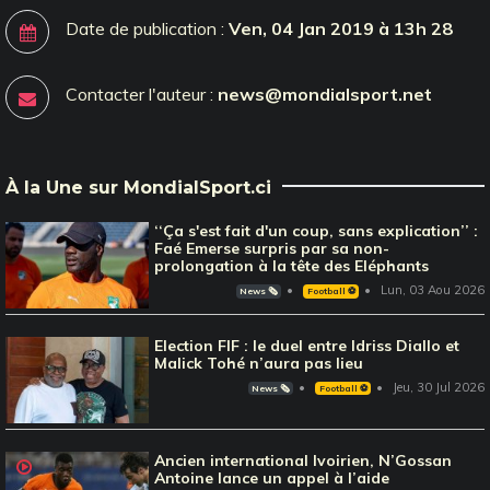
Date de publication :
Ven, 04 Jan 2019 à 13h 28
Contacter l'auteur :
news@mondialsport.net
À la Une sur MondialSport.ci
‘‘Ça s'est fait d'un coup, sans explication’’ :
Faé Emerse surpris par sa non-
prolongation à la tête des Eléphants
Lun, 03 Aou 2026
News 🗞️
Football ⚽️
Election FIF : le duel entre Idriss Diallo et
Malick Tohé n’aura pas lieu
Jeu, 30 Jul 2026
News 🗞️
Football ⚽️
Ancien international Ivoirien, N’Gossan
Antoine lance un appel à l’aide