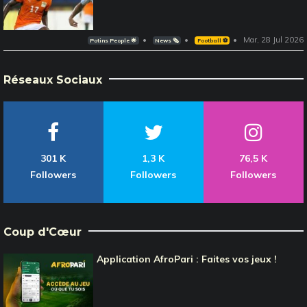
Mar, 28 Jul 2026
Potins People 🌟
News 🗞️
Football ⚽️
Réseaux Sociaux
301 K
1,3 K
76,5 K
Followers
Followers
Followers
Coup d'Cœur
Application AfroPari : Faites vos jeux !