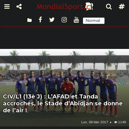
Normal
Sombre
CIV/L1 (13è J) : L’AFAD et Tanda
accrochés, le Stade d’Abidjan se donne
de l’air !
Lun, 06 Mar 2017
1149