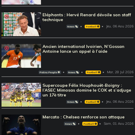
Eléphants : Hervé Renard dévoile son staff
technique
Jeu, 06 Aou 2026
News 🗞️
Football ⚽️
Ancien international Ivoirien, N’Gossan
Antoine lance un appel à l’aide
Mar, 28 Jul 2026
Potins People 🌟
News 🗞️
Football ⚽️
Supercoupe Félix Houphouët-Boigny :
l’ASEC Mimosas domine le COK et s’adjuge
un 17è titre
Jeu, 06 Aou 2026
News 🗞️
Football ⚽️
Mercato : Chelsea renforce son attaque
Sam, 01 Aou 2026
News 🗞️
Football ⚽️