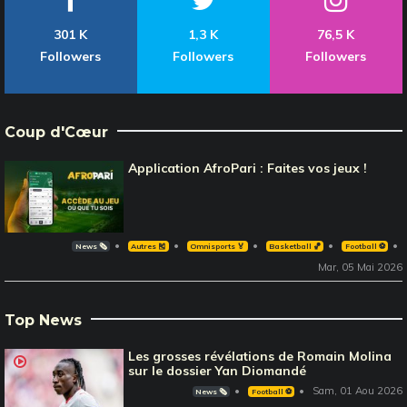
301 K
1,3 K
76,5 K
Followers
Followers
Followers
Coup d'Cœur
Application AfroPari : Faites vos jeux !
News 🗞️
Autres 🎽
Omnisports 🏅
Basketball 🏀
Football ⚽️
Mar, 05 Mai 2026
Top News
Les grosses révélations de Romain Molina
sur le dossier Yan Diomandé
Sam, 01 Aou 2026
News 🗞️
Football ⚽️