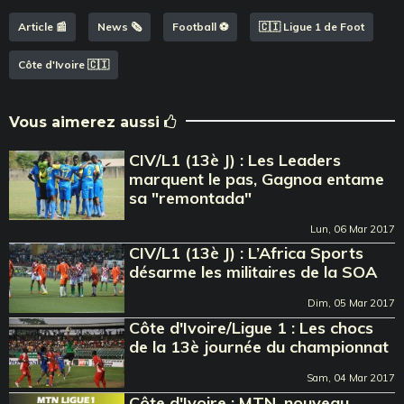
Article 📰
News 🗞️
Football ⚽️
🇨🇮 Ligue 1 de Foot
Côte d'Ivoire 🇨🇮
Vous aimerez aussi
CIV/L1 (13è J) : Les Leaders
marquent le pas, Gagnoa entame
sa "remontada"
Lun, 06 Mar 2017
CIV/L1 (13è J) : L’Africa Sports
désarme les militaires de la SOA
Dim, 05 Mar 2017
Côte d'Ivoire/Ligue 1 : Les chocs
de la 13è journée du championnat
Sam, 04 Mar 2017
Côte d'Ivoire : MTN, nouveau