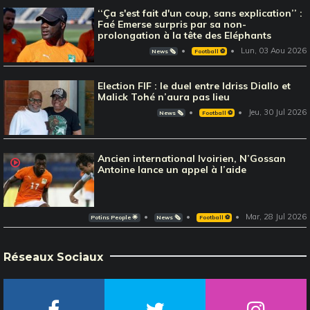
‘‘Ça s'est fait d'un coup, sans explication’’ :
Faé Emerse surpris par sa non-
prolongation à la tête des Eléphants
Lun, 03 Aou 2026
News 🗞️
Football ⚽️
Election FIF : le duel entre Idriss Diallo et
Malick Tohé n’aura pas lieu
Jeu, 30 Jul 2026
News 🗞️
Football ⚽️
Ancien international Ivoirien, N’Gossan
Antoine lance un appel à l’aide
Mar, 28 Jul 2026
Potins People 🌟
News 🗞️
Football ⚽️
Réseaux Sociaux