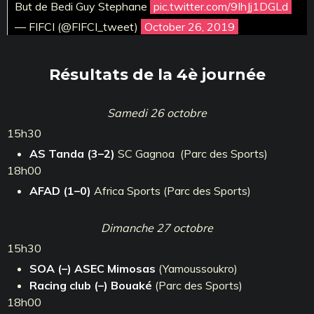
But de Bedi Guy Stephane
pic.twitter.com/9IhJj1DGLd
— FIFCI (@FIFCI_tweet)
October 26, 2019
Résultats de la 4è journée
Samedi 26 octobre
15h30
AS Tanda
(3–2)
SC Gagnoa (Parc des Sports)
18h00
AFAD
(1–0)
Africa Sports (Parc des Sports)
Dimanche 27 octobre
15h30
SOA
(–)
ASEC Mimosas
(Yamoussoukro)
Racing club
(–)
Bouaké
(Parc des Sports)
18h00