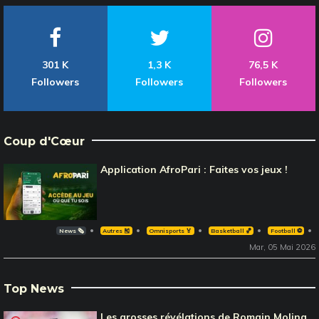
301 K
1,3 K
76,5 K
Followers
Followers
Followers
Coup d'Cœur
Application AfroPari : Faites vos jeux !
News 🗞️
Autres 🎽
Omnisports 🏅
Basketball 🏀
Football ⚽️
Mar, 05 Mai 2026
Top News
Les grosses révélations de Romain Molina