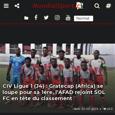
Normal
Sombre
CIV Ligue 1 (J4) : Gratecap (Africa) se
loupe pour sa 1ère, l’AFAD rejoint SOL
FC en tête du classement
Sam, 26 Oct 2019
410