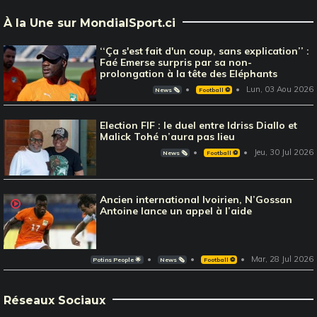
À la Une sur MondialSport.ci
‘‘Ça s'est fait d'un coup, sans explication’’ :
Faé Emerse surpris par sa non-
prolongation à la tête des Eléphants
Lun, 03 Aou 2026
News 🗞️
Football ⚽️
Election FIF : le duel entre Idriss Diallo et
Malick Tohé n’aura pas lieu
Jeu, 30 Jul 2026
News 🗞️
Football ⚽️
Ancien international Ivoirien, N’Gossan
Antoine lance un appel à l’aide
Mar, 28 Jul 2026
Potins People 🌟
News 🗞️
Football ⚽️
Réseaux Sociaux