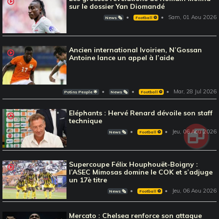
sur le dossier Yan Diomandé
Sam, 01 Aou 2026
News 🗞️
Football ⚽️
Ancien international Ivoirien, N’Gossan
Antoine lance un appel à l’aide
Mar, 28 Jul 2026
Potins People 🌟
News 🗞️
Football ⚽️
Eléphants : Hervé Renard dévoile son staff
technique
Jeu, 06 Aou 2026
News 🗞️
Football ⚽️
Supercoupe Félix Houphouët-Boigny :
l’ASEC Mimosas domine le COK et s’adjuge
un 17è titre
Jeu, 06 Aou 2026
News 🗞️
Football ⚽️
Mercato : Chelsea renforce son attaque