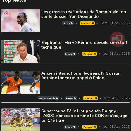
Top News
Les grosses révélations de Romain Molina
sur le dossier Yan Diomandé
Sam, 01 Aou 2026
News 🗞️
Football ⚽️
Eléphants : Hervé Renard dévoile son staff
technique
Jeu, 06 Aou 2026
News 🗞️
Football ⚽️
Ancien international Ivoirien, N’Gossan
Antoine lance un appel à l’aide
Mar, 28 Jul 2026
Potins People 🌟
News 🗞️
Football ⚽️
Supercoupe Félix Houphouët-Boigny :
l’ASEC Mimosas domine le COK et s’adjuge
un 17è titre
Jeu, 06 Aou 2026
News 🗞️
Football ⚽️