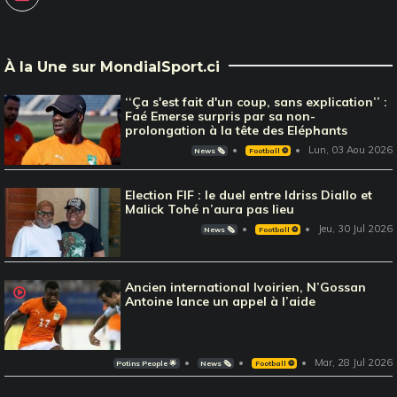
À la Une sur MondialSport.ci
‘‘Ça s'est fait d'un coup, sans explication’’ :
Faé Emerse surpris par sa non-
prolongation à la tête des Eléphants
Lun, 03 Aou 2026
News 🗞️
Football ⚽️
Election FIF : le duel entre Idriss Diallo et
Malick Tohé n’aura pas lieu
Jeu, 30 Jul 2026
News 🗞️
Football ⚽️
Ancien international Ivoirien, N’Gossan
Antoine lance un appel à l’aide
Mar, 28 Jul 2026
Potins People 🌟
News 🗞️
Football ⚽️