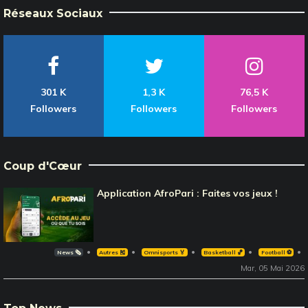
Réseaux Sociaux
301 K
1,3 K
76,5 K
Followers
Followers
Followers
Coup d'Cœur
Application AfroPari : Faites vos jeux !
News 🗞️
Autres 🎽
Omnisports 🏅
Basketball 🏀
Football ⚽️
Mar, 05 Mai 2026