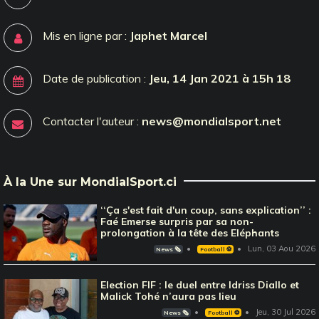
Mis en ligne par :
Japhet Marcel
Date de publication :
Jeu, 14 Jan 2021 à 15h 18
Contacter l'auteur :
news@mondialsport.net
À la Une sur MondialSport.ci
‘‘Ça s'est fait d'un coup, sans explication’’ :
Faé Emerse surpris par sa non-
prolongation à la tête des Eléphants
Lun, 03 Aou 2026
News 🗞️
Football ⚽️
Election FIF : le duel entre Idriss Diallo et
Malick Tohé n’aura pas lieu
Jeu, 30 Jul 2026
News 🗞️
Football ⚽️