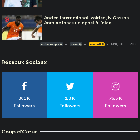
Ancien international Ivoirien, N’Gossan
Antoine lance un appel à l’aide
Mar, 28 Jul 2026
Potins People 🌟
News 🗞️
Football ⚽️
Réseaux Sociaux
301 K
1,3 K
76,5 K
Followers
Followers
Followers
Coup d'Cœur