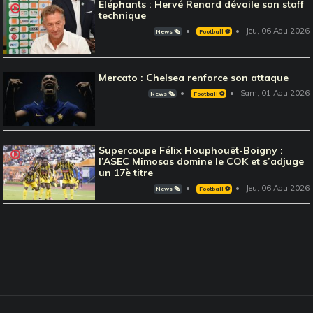
Eléphants : Hervé Renard dévoile son staff
technique
Jeu, 06 Aou 2026
News 🗞️
Football ⚽️
Mercato : Chelsea renforce son attaque
Sam, 01 Aou 2026
News 🗞️
Football ⚽️
Supercoupe Félix Houphouët-Boigny :
l’ASEC Mimosas domine le COK et s’adjuge
un 17è titre
Jeu, 06 Aou 2026
News 🗞️
Football ⚽️