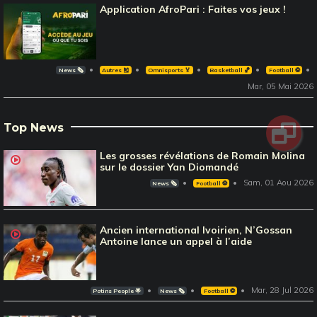
Application AfroPari : Faites vos jeux !
News 🗞️
Autres 🎽
Omnisports 🏅
Basketball 🏀
Football ⚽️
Mar, 05 Mai 2026
Top News
Les grosses révélations de Romain Molina
sur le dossier Yan Diomandé
Sam, 01 Aou 2026
News 🗞️
Football ⚽️
Ancien international Ivoirien, N’Gossan
Antoine lance un appel à l’aide
Mar, 28 Jul 2026
Potins People 🌟
News 🗞️
Football ⚽️