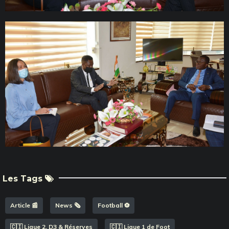
Les Tags
Article 📰
News 🗞️
Football ⚽️
🇨🇮 Ligue 2, D3 & Réserves
🇨🇮 Ligue 1 de Foot