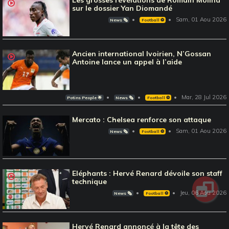
Les grosses révélations de Romain Molina
sur le dossier Yan Diomandé
Sam, 01 Aou 2026
News 🗞️
Football ⚽️
Ancien international Ivoirien, N’Gossan
Antoine lance un appel à l’aide
Mar, 28 Jul 2026
Potins People 🌟
News 🗞️
Football ⚽️
Mercato : Chelsea renforce son attaque
Sam, 01 Aou 2026
News 🗞️
Football ⚽️
Eléphants : Hervé Renard dévoile son staff
technique
Jeu, 06 Aou 2026
News 🗞️
Football ⚽️
Hervé Renard annoncé à la tête des