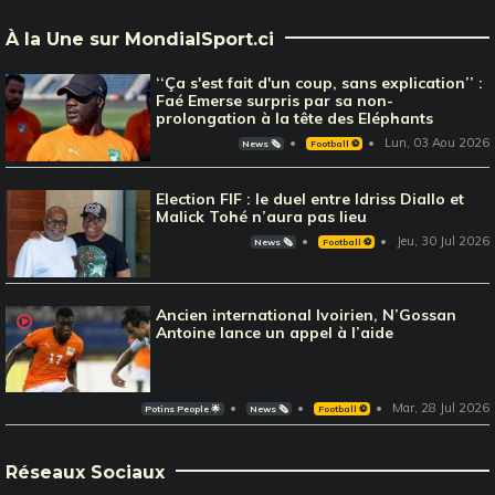
À la Une sur MondialSport.ci
‘‘Ça s'est fait d'un coup, sans explication’’ :
Faé Emerse surpris par sa non-
prolongation à la tête des Eléphants
Lun, 03 Aou 2026
News 🗞️
Football ⚽️
Election FIF : le duel entre Idriss Diallo et
Malick Tohé n’aura pas lieu
Jeu, 30 Jul 2026
News 🗞️
Football ⚽️
Ancien international Ivoirien, N’Gossan
Antoine lance un appel à l’aide
Mar, 28 Jul 2026
Potins People 🌟
News 🗞️
Football ⚽️
Réseaux Sociaux