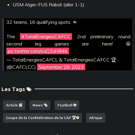
USM Alger-FUS Rabat (aller 1-1)
32 teams, 16 qualifying spots. 👊
The
#TotalEnergiesCAFCC
2nd preliminary round
second leg games are here! 🤩
pic.twitter.com/xaQ3uh9l4b
— TotalEnergiesCAFCL & TotalEnergiesCAFCC 🏆
(@CAFCLCC)
September 28, 2023
Les Tags
Article 📰
News 🗞️
Football ⚽️
Coupe de la Confédération de la CAF 🏆⚽️
Afrique