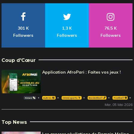
301 K
1,3 K
76,5 K
Followers
Followers
Followers
Coup d'Cœur
Application AfroPari : Faites vos jeux !
News 🗞️
Autres 🎽
Omnisports 🏅
Basketball 🏀
Football ⚽️
Mar, 05 Mai 2026
Top News