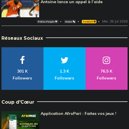
Antoine lance un appel à l’aide
Mar, 28 Jul 2026
Potins People 🌟
News 🗞️
Football ⚽️
Réseaux Sociaux
301 K
1,3 K
76,5 K
Followers
Followers
Followers
Coup d'Cœur
Application AfroPari : Faites vos jeux !