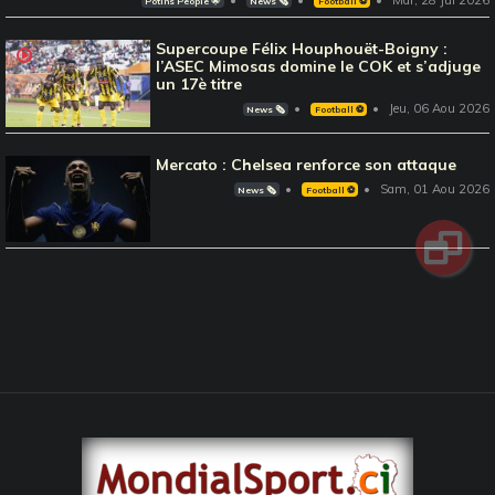
Potins People 🌟
News 🗞️
Football ⚽️
Supercoupe Félix Houphouët-Boigny :
l’ASEC Mimosas domine le COK et s’adjuge
un 17è titre
Jeu, 06 Aou 2026
News 🗞️
Football ⚽️
Mercato : Chelsea renforce son attaque
Sam, 01 Aou 2026
News 🗞️
Football ⚽️