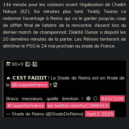
14è minute pour les visiteurs avant l’égalisation de Cheikh
Ndoye (52’). Six minutes plus tard, Teddy Teuma va
redonner l’avantage à Reims qui va le garder jusqu’au coup
de sifflet final de l’arbitre de la rencontre. Absent lors du
dernier match de championnat, Diakité Oumar a disputé les
20 dernières minutes de la partie. Les Rémois tenteront de
détrôner le PSG le 24 mai prochain au stade de France.
🔚 90+5’ 1️⃣-2️⃣
🔥 𝗖’𝗘𝗦𝗧 𝗙𝗔𝗜𝗜𝗜𝗜𝗧 ! Le Stade de Reims est en finale de
la
@coupedefrance
!! 🏆
Bravo messieurs, quelle émotion ! 🔴⚪
#ASCSDR
#CoupeDeFrance
pic.twitter.com/AyC2M4rSCh
— Stade de Reims (@StadeDeReims)
April 2, 2025