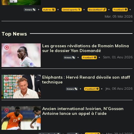
News 🗞️
Autres 🎽
Omnisports 🏅
Basketball 🏀
Football ⚽️
Mar, 05 Mai 2026
Top News
Les grosses révélations de Romain Molina
sur le dossier Yan Diomandé
Sam, 01 Aou 2026
News 🗞️
Football ⚽️
Eléphants : Hervé Renard dévoile son staff
technique
Jeu, 06 Aou 2026
News 🗞️
Football ⚽️
Ancien international Ivoirien, N’Gossan
Antoine lance un appel à l’aide
Mar, 28 Jul 2026