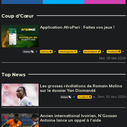
Coup d'Cœur
Application AfroPari : Faites vos jeux !
News 🗞️
Autres 🎽
Omnisports 🏅
Basketball 🏀
Football ⚽️
Mar, 05 Mai 2026
Top News
Les grosses révélations de Romain Molina
sur le dossier Yan Diomandé
Sam, 01 Aou 2026
News 🗞️
Football ⚽️
Ancien international Ivoirien, N’Gossan
Antoine lance un appel à l’aide