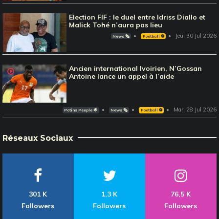
Election FIF : le duel entre Idriss Diallo et
Malick Tohé n’aura pas lieu
Jeu, 30 Jul 2026
News 🗞️
Football ⚽️
Ancien international Ivoirien, N’Gossan
Antoine lance un appel à l’aide
Mar, 28 Jul 2026
Potins People 🌟
News 🗞️
Football ⚽️
Réseaux Sociaux
301 K
1,3 K
76,5 K
Followers
Followers
Followers