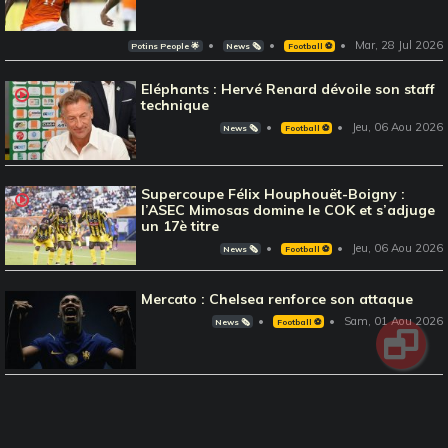
Mar, 28 Jul 2026
Potins People 🌟
News 🗞️
Football ⚽️
Eléphants : Hervé Renard dévoile son staff
technique
Jeu, 06 Aou 2026
News 🗞️
Football ⚽️
Supercoupe Félix Houphouët-Boigny :
l’ASEC Mimosas domine le COK et s’adjuge
un 17è titre
Jeu, 06 Aou 2026
News 🗞️
Football ⚽️
Mercato : Chelsea renforce son attaque
Sam, 01 Aou 2026
News 🗞️
Football ⚽️