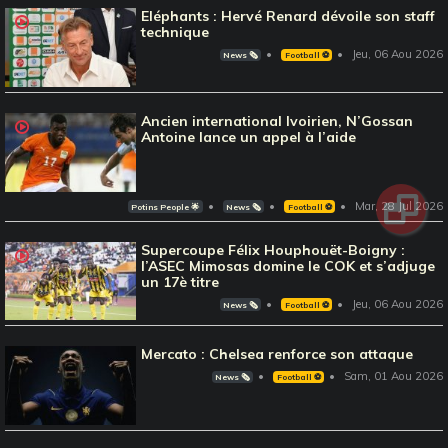
Eléphants : Hervé Renard dévoile son staff
technique
Jeu, 06 Aou 2026
News 🗞️
Football ⚽️
Ancien international Ivoirien, N’Gossan
Antoine lance un appel à l’aide
Mar, 28 Jul 2026
Potins People 🌟
News 🗞️
Football ⚽️
Supercoupe Félix Houphouët-Boigny :
l’ASEC Mimosas domine le COK et s’adjuge
un 17è titre
Jeu, 06 Aou 2026
News 🗞️
Football ⚽️
Mercato : Chelsea renforce son attaque
Sam, 01 Aou 2026
News 🗞️
Football ⚽️