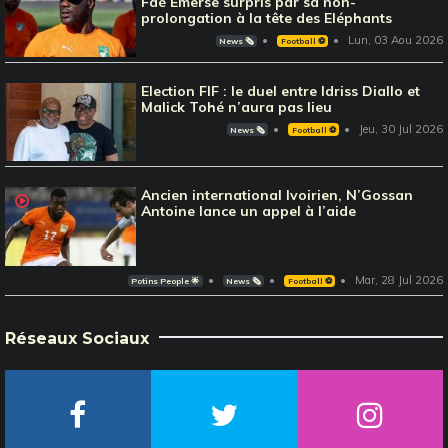
Faé Emerse surpris par sa non-
prolongation à la tête des Eléphants
Lun, 03 Aou 2026
News 🗞️
Football ⚽️
Election FIF : le duel entre Idriss Diallo et
Malick Tohé n’aura pas lieu
Jeu, 30 Jul 2026
News 🗞️
Football ⚽️
Ancien international Ivoirien, N’Gossan
Antoine lance un appel à l’aide
Mar, 28 Jul 2026
Potins People 🌟
News 🗞️
Football ⚽️
Réseaux Sociaux