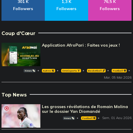
301 K
1,3 K
76,5 K
Followers
Followers
Followers
Coup d'Cœur
Application AfroPari : Faites vos jeux !
News 🗞️
Autres 🎽
Omnisports 🏅
Basketball 🏀
Football ⚽️
Mar, 05 Mai 2026
Top News
Les grosses révélations de Romain Molina
sur le dossier Yan Diomandé
Sam, 01 Aou 2026
News 🗞️
Football ⚽️