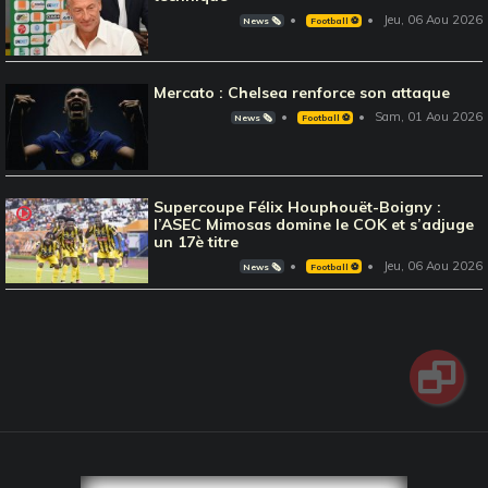
Jeu, 06 Aou 2026
News 🗞️
Football ⚽️
Mercato : Chelsea renforce son attaque
Sam, 01 Aou 2026
News 🗞️
Football ⚽️
Supercoupe Félix Houphouët-Boigny :
l’ASEC Mimosas domine le COK et s’adjuge
un 17è titre
Jeu, 06 Aou 2026
News 🗞️
Football ⚽️