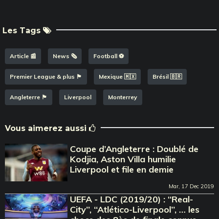
Les Tags
Article 📰
News 🗞️
Football ⚽️
Premier League & plus 🏴󠁧󠁢󠁥󠁮󠁧󠁿
Mexique 🇲🇽
Brésil 🇧🇷
Angleterre 🏴󠁧󠁢󠁥󠁮󠁧󠁿
Liverpool
Monterrey
Vous aimerez aussi
Coupe d’Angleterre : Doublé de
Kodjia, Aston Villa humilie
Liverpool et file en demie
Mar, 17 Dec 2019
UEFA - LDC (2019/20) : ‘‘Real-
City’’, ‘‘Atlético-Liverpool’’, … les