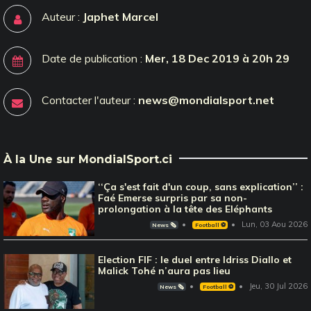
Auteur :
Japhet Marcel
Date de publication :
Mer, 18 Dec 2019 à 20h 29
Contacter l'auteur :
news@mondialsport.net
À la Une sur MondialSport.ci
‘‘Ça s'est fait d'un coup, sans explication’’ :
Faé Emerse surpris par sa non-
prolongation à la tête des Eléphants
Lun, 03 Aou 2026
News 🗞️
Football ⚽️
Election FIF : le duel entre Idriss Diallo et
Malick Tohé n’aura pas lieu
Jeu, 30 Jul 2026
News 🗞️
Football ⚽️