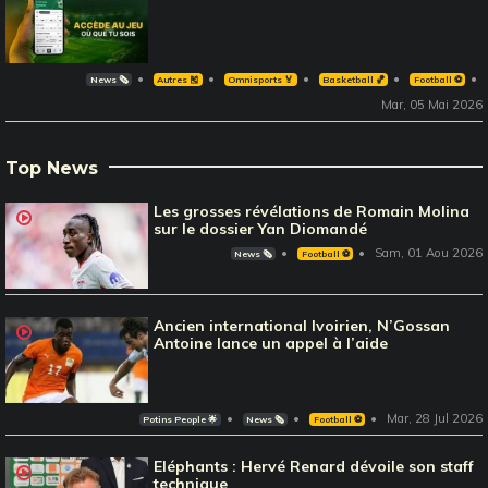
News 🗞️
Autres 🎽
Omnisports 🏅
Basketball 🏀
Football ⚽️
Mar, 05 Mai 2026
Top News
Les grosses révélations de Romain Molina
sur le dossier Yan Diomandé
Sam, 01 Aou 2026
News 🗞️
Football ⚽️
Ancien international Ivoirien, N’Gossan
Antoine lance un appel à l’aide
Mar, 28 Jul 2026
Potins People 🌟
News 🗞️
Football ⚽️
Eléphants : Hervé Renard dévoile son staff
technique