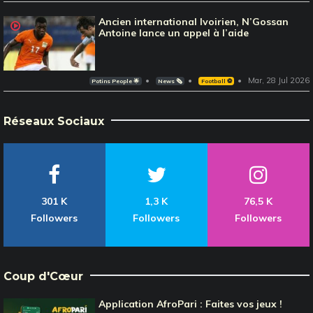
Ancien international Ivoirien, N’Gossan
Antoine lance un appel à l’aide
Mar, 28 Jul 2026
Potins People 🌟
News 🗞️
Football ⚽️
Réseaux Sociaux
301 K
1,3 K
76,5 K
Followers
Followers
Followers
Coup d'Cœur
Application AfroPari : Faites vos jeux !