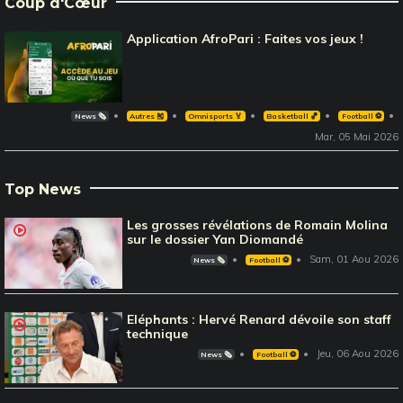
Coup d'Cœur
Application AfroPari : Faites vos jeux !
News 🗞️
Autres 🎽
Omnisports 🏅
Basketball 🏀
Football ⚽️
Mar, 05 Mai 2026
Top News
Les grosses révélations de Romain Molina
sur le dossier Yan Diomandé
Sam, 01 Aou 2026
News 🗞️
Football ⚽️
Eléphants : Hervé Renard dévoile son staff
technique
Jeu, 06 Aou 2026
News 🗞️
Football ⚽️