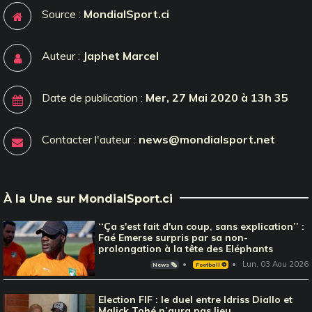
Source :
MondialSport.ci
Auteur :
Japhet Marcel
Date de publication :
Mer, 27 Mai 2020 à 13h 35
Contacter l'auteur :
news@mondialsport.net
À la Une sur MondialSport.ci
‘‘Ça s'est fait d'un coup, sans explication’’ :
Faé Emerse surpris par sa non-
prolongation à la tête des Eléphants
Lun, 03 Aou 2026
News 🗞️
Football ⚽️
Election FIF : le duel entre Idriss Diallo et
Malick Tohé n’aura pas lieu