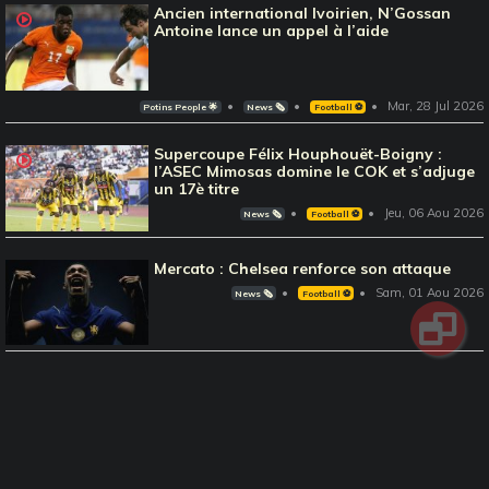
Ancien international Ivoirien, N’Gossan
Antoine lance un appel à l’aide
Mar, 28 Jul 2026
Potins People 🌟
News 🗞️
Football ⚽️
Supercoupe Félix Houphouët-Boigny :
l’ASEC Mimosas domine le COK et s’adjuge
un 17è titre
Jeu, 06 Aou 2026
News 🗞️
Football ⚽️
Mercato : Chelsea renforce son attaque
Sam, 01 Aou 2026
News 🗞️
Football ⚽️