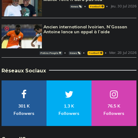
Jeu, 30 Jul 2026
News 🗞️
Football ⚽️
Ancien international Ivoirien, N’Gossan
Antoine lance un appel à l’aide
Mar, 28 Jul 2026
Potins People 🌟
News 🗞️
Football ⚽️
Réseaux Sociaux
301 K
1,3 K
76,5 K
Followers
Followers
Followers