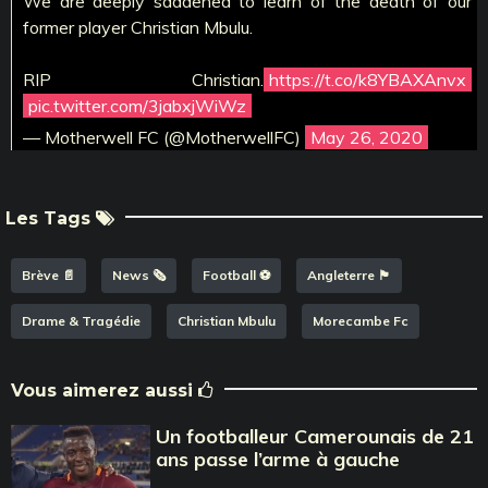
We are deeply saddened to learn of the death of our
former player Christian Mbulu.
RIP Christian.
https://t.co/k8YBAXAnvx
pic.twitter.com/3jabxjWiWz
— Motherwell FC (@MotherwellFC)
May 26, 2020
Les Tags
Brève 📄
News 🗞️
Football ⚽️
Angleterre 🏴󠁧󠁢󠁥󠁮󠁧󠁿
Drame & Tragédie
Christian Mbulu
Morecambe Fc
Vous aimerez aussi
Un footballeur Camerounais de 21
ans passe l’arme à gauche