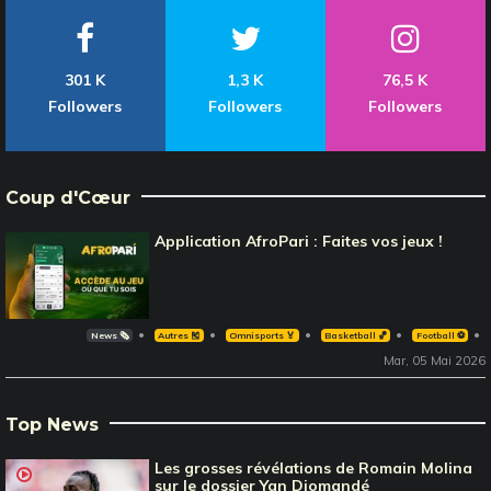
301 K
1,3 K
76,5 K
Followers
Followers
Followers
Coup d'Cœur
Application AfroPari : Faites vos jeux !
News 🗞️
Autres 🎽
Omnisports 🏅
Basketball 🏀
Football ⚽️
Mar, 05 Mai 2026
Top News
Les grosses révélations de Romain Molina
sur le dossier Yan Diomandé