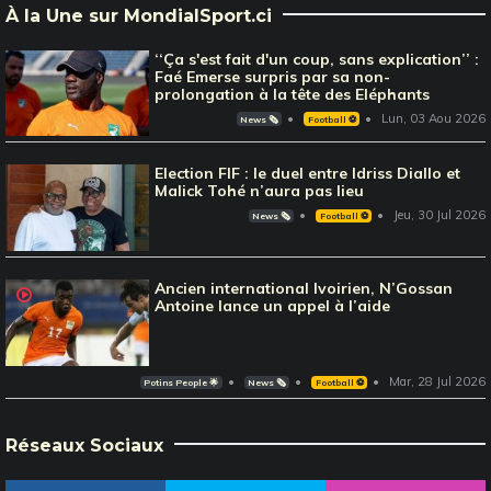
À la Une sur MondialSport.ci
‘‘Ça s'est fait d'un coup, sans explication’’ :
Faé Emerse surpris par sa non-
prolongation à la tête des Eléphants
Lun, 03 Aou 2026
News 🗞️
Football ⚽️
Election FIF : le duel entre Idriss Diallo et
Malick Tohé n’aura pas lieu
Jeu, 30 Jul 2026
News 🗞️
Football ⚽️
Ancien international Ivoirien, N’Gossan
Antoine lance un appel à l’aide
Mar, 28 Jul 2026
Potins People 🌟
News 🗞️
Football ⚽️
Réseaux Sociaux