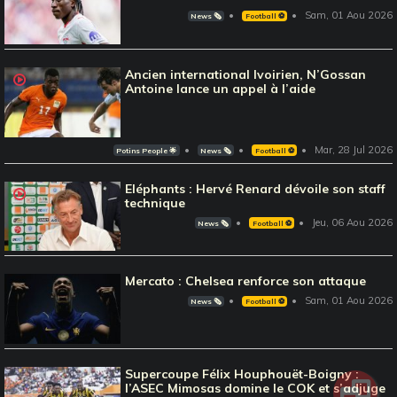
Sam, 01 Aou 2026
News 🗞️
Football ⚽️
Ancien international Ivoirien, N’Gossan
Antoine lance un appel à l’aide
Mar, 28 Jul 2026
Potins People 🌟
News 🗞️
Football ⚽️
Eléphants : Hervé Renard dévoile son staff
technique
Jeu, 06 Aou 2026
News 🗞️
Football ⚽️
Mercato : Chelsea renforce son attaque
Sam, 01 Aou 2026
News 🗞️
Football ⚽️
Supercoupe Félix Houphouët-Boigny :
l’ASEC Mimosas domine le COK et s’adjuge