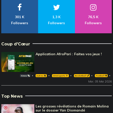
301 K
1,3 K
76,5 K
Followers
Followers
Followers
Coup d'Cœur
Application AfroPari : Faites vos jeux !
News 🗞️
Autres 🎽
Omnisports 🏅
Basketball 🏀
Football ⚽️
Mar, 05 Mai 2026
Top News
Les grosses révélations de Romain Molina
sur le dossier Yan Diomandé