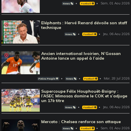
Sam, 01 Aou 2026
News 🗞️
Football ⚽️
Eléphants : Hervé Renard dévoile son staff
technique
Jeu, 06 Aou 2026
News 🗞️
Football ⚽️
Ancien international Ivoirien, N’Gossan
Antoine lance un appel à l’aide
Mar, 28 Jul 2026
Potins People 🌟
News 🗞️
Football ⚽️
Supercoupe Félix Houphouët-Boigny :
l’ASEC Mimosas domine le COK et s’adjuge
un 17è titre
Jeu, 06 Aou 2026
News 🗞️
Football ⚽️
Mercato : Chelsea renforce son attaque
Sam, 01 Aou 2026
News 🗞️
Football ⚽️