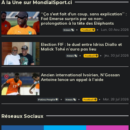
À la Une sur MondialSport.ci
‘‘Ça s'est fait d'un coup, sans explication’’ :
Faé Emerse surpris par sa non-
prolongation à la tête des Eléphants
Lun, 03 Aou 2026
News 🗞️
Football ⚽️
Election FIF : le duel entre Idriss Diallo et
Malick Tohé n’aura pas lieu
Jeu, 30 Jul 2026
News 🗞️
Football ⚽️
Ancien international Ivoirien, N’Gossan
Antoine lance un appel à l’aide
Mar, 28 Jul 2026
Potins People 🌟
News 🗞️
Football ⚽️
Réseaux Sociaux