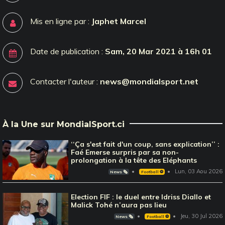
Mis en ligne par :
Japhet Marcel
Date de publication :
Sam, 20 Mar 2021 à 16h 01
Contacter l'auteur :
news@mondialsport.net
À la Une sur MondialSport.ci
‘‘Ça s'est fait d'un coup, sans explication’’ :
Faé Emerse surpris par sa non-
prolongation à la tête des Eléphants
Lun, 03 Aou 2026
News 🗞️
Football ⚽️
Election FIF : le duel entre Idriss Diallo et
Malick Tohé n’aura pas lieu
Jeu, 30 Jul 2026
News 🗞️
Football ⚽️