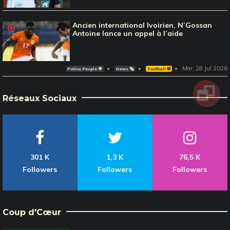
Ancien international Ivoirien, N’Gossan
Antoine lance un appel à l’aide
Mar, 28 Jul 2026
Potins People 🌟
News 🗞️
Football ⚽️
Réseaux Sociaux
301 K
1,3 K
76,5 K
Followers
Followers
Followers
Coup d'Cœur