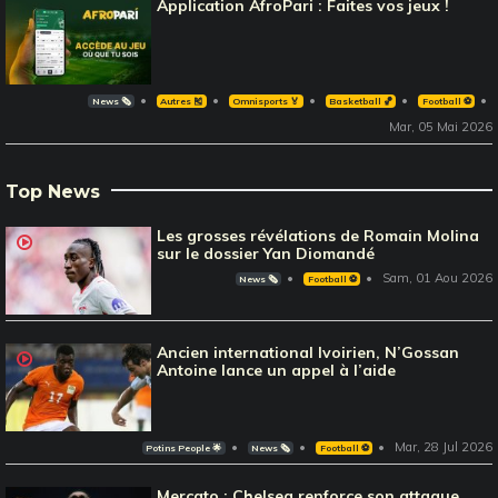
Application AfroPari : Faites vos jeux !
News 🗞️
Autres 🎽
Omnisports 🏅
Basketball 🏀
Football ⚽️
Mar, 05 Mai 2026
Top News
Les grosses révélations de Romain Molina
sur le dossier Yan Diomandé
Sam, 01 Aou 2026
News 🗞️
Football ⚽️
Ancien international Ivoirien, N’Gossan
Antoine lance un appel à l’aide
Mar, 28 Jul 2026
Potins People 🌟
News 🗞️
Football ⚽️
Mercato : Chelsea renforce son attaque