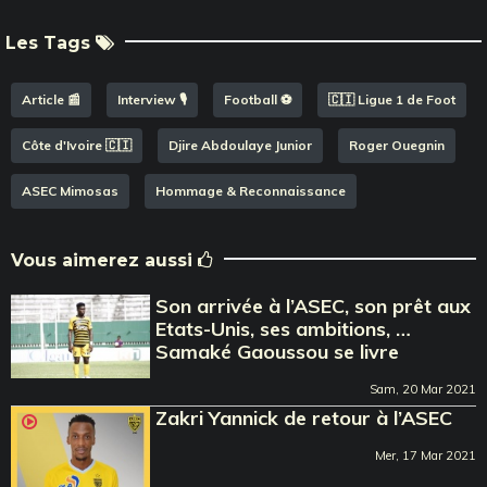
Les Tags
Article 📰
Interview 🎙️
Football ⚽️
🇨🇮 Ligue 1 de Foot
Côte d'Ivoire 🇨🇮
Djire Abdoulaye Junior
Roger Ouegnin
ASEC Mimosas
Hommage & Reconnaissance
Vous aimerez aussi
Son arrivée à l’ASEC, son prêt aux
Etats-Unis, ses ambitions, …
Samaké Gaoussou se livre
Sam, 20 Mar 2021
Zakri Yannick de retour à l’ASEC
Mer, 17 Mar 2021