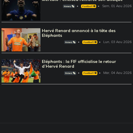
Sam, 01 Aou 2026
News 🗞️
Football ⚽️
Hervé Renard annoncé à la tête des
Eléphants
Lun, 03 Aou 2026
News 🗞️
Football ⚽️
Eléphants : la FIF officialise le retour
d’Hervé Renard
Mar, 04 Aou 2026
News 🗞️
Football ⚽️