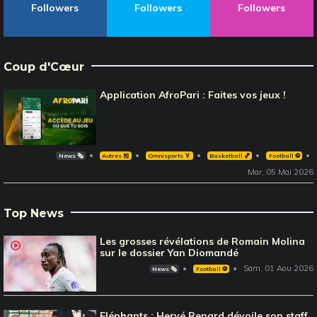
Followers
Followers
Followers
Coup d'Cœur
Application AfroPari : Faites vos jeux !
News 🗞️
Autres 🎽
Omnisports 🏅
Basketball 🏀
Football ⚽️
Mar, 05 Mai 2026
Top News
Les grosses révélations de Romain Molina
sur le dossier Yan Diomandé
Sam, 01 Aou 2026
News 🗞️
Football ⚽️
Eléphants : Hervé Renard dévoile son staff