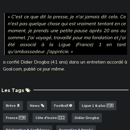
« C'est ce que dit la presse, je n'ai jamais dit cela. Ce
n'est pas quelque chose qui est vraiment tentant en ce
moment, je prends une petite pause après 20 ans au
sommet. J'ai voyagé, travaillé pour ma fondation et j'ai
été associé à la Ligue (France) 1 en tant
qu'ambassadeur. J’apprécie. »
a confié Didier Drogba (41 ans) dans un entretien accordé à
Goal.com, publié ce jour même.
Les Tags
Brève 📄
News 🗞️
Football ⚽️
Ligue 1 & plus 🇫🇷
France 🇫🇷
Côte d'Ivoire 🇨🇮
Didier Drogba
Déclaration & Confidence
Formation & Emploi