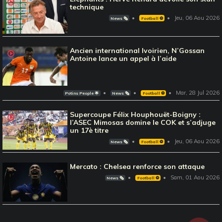
technique
Jeu, 06 Aou 2026
News 🗞️
Football ⚽️
Ancien international Ivoirien, N’Gossan
Antoine lance un appel à l’aide
Mar, 28 Jul 2026
Potins People 🌟
News 🗞️
Football ⚽️
Supercoupe Félix Houphouët-Boigny :
l’ASEC Mimosas domine le COK et s’adjuge
un 17è titre
Jeu, 06 Aou 2026
News 🗞️
Football ⚽️
Mercato : Chelsea renforce son attaque
Sam, 01 Aou 2026
News 🗞️
Football ⚽️