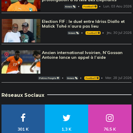
Lun, 03 Aou 2026
News 🗞️
Football ⚽️
Election FIF : le duel entre Idriss Diallo et
Malick Tohé n’aura pas lieu
Jeu, 30 Jul 2026
News 🗞️
Football ⚽️
Ancien international Ivoirien, N’Gossan
Antoine lance un appel à l’aide
Mar, 28 Jul 2026
Potins People 🌟
News 🗞️
Football ⚽️
Réseaux Sociaux
301 K
1,3 K
76,5 K