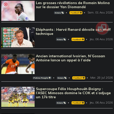
Les grosses révélations de Romain Molina
sur le dossier Yan Diomandé
Sam, 01 Aou 2026
News 🗞️
Football ⚽️
Eléphants : Hervé Renard dévoile son staff
technique
Jeu, 06 Aou 2026
News 🗞️
Football ⚽️
Ancien international Ivoirien, N’Gossan
Antoine lance un appel à l’aide
Mar, 28 Jul 2026
Potins People 🌟
News 🗞️
Football ⚽️
Supercoupe Félix Houphouët-Boigny :
l’ASEC Mimosas domine le COK et s’adjuge
un 17è titre
Jeu, 06 Aou 2026
News 🗞️
Football ⚽️