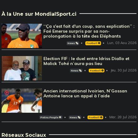
À la Une sur MondialSport.ci
‘‘Ça s'est fait d'un coup, sans explication’’ :
Faé Emerse surpris par sa non-
prolongation à la tête des Eléphants
Lun, 03 Aou 2026
News 🗞️
Football ⚽️
Election FIF : le duel entre Idriss Diallo et
Malick Tohé n’aura pas lieu
Jeu, 30 Jul 2026
News 🗞️
Football ⚽️
Ancien international Ivoirien, N’Gossan
Antoine lance un appel à l’aide
Mar, 28 Jul 2026
Potins People 🌟
News 🗞️
Football ⚽️
Réseaux Sociaux