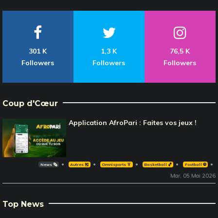
301 K
1,3 K
76,5 K
Followers
Followers
Followers
Coup d'Cœur
Application AfroPari : Faites vos jeux !
News 🗞️
Autres 🎽
Omnisports 🏅
Basketball 🏀
Football ⚽️
Mar, 05 Mai 2026
Top News