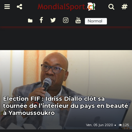
Normal
Sombre
Election FIF : Idriss Diallo clôt sa
tournée de l’intérieur du pays en beauté
à Yamoussoukro
Ven, 05 Jun 2020
125