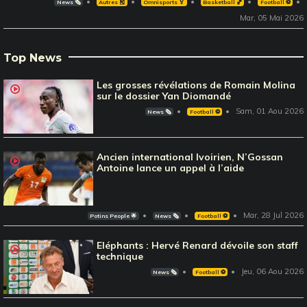
News 🗞️
Autres 🎽
Omnisports 🏅
Basketball 🏀
Football ⚽️
Mar, 05 Mai 2026
Top News
Les grosses révélations de Romain Molina
sur le dossier Yan Diomandé
Sam, 01 Aou 2026
News 🗞️
Football ⚽️
Ancien international Ivoirien, N’Gossan
Antoine lance un appel à l’aide
Mar, 28 Jul 2026
Potins People 🌟
News 🗞️
Football ⚽️
Eléphants : Hervé Renard dévoile son staff
technique
Jeu, 06 Aou 2026
News 🗞️
Football ⚽️