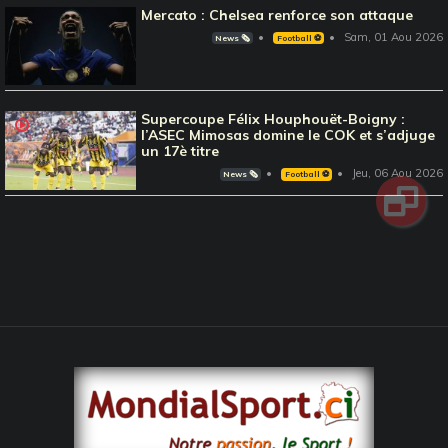
Mercato : Chelsea renforce son attaque
Sam, 01 Aou 2026
News 🗞️
Football ⚽️
Supercoupe Félix Houphouët-Boigny :
l’ASEC Mimosas domine le COK et s’adjuge
un 17è titre
Jeu, 06 Aou 2026
News 🗞️
Football ⚽️