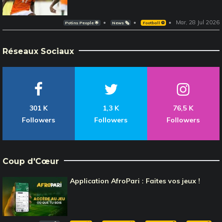
Mar, 28 Jul 2026
Potins People 🌟
News 🗞️
Football ⚽️
Réseaux Sociaux
301 K
1,3 K
76,5 K
Followers
Followers
Followers
Coup d'Cœur
Application AfroPari : Faites vos jeux !