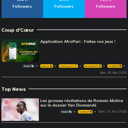
Followers
Followers
Followers
Coup d'Cœur
Application AfroPari : Faites vos jeux !
News 🗞️
Autres 🎽
Omnisports 🏅
Basketball 🏀
Football ⚽️
Mar, 05 Mai 2026
Top News
Les grosses révélations de Romain Molina
sur le dossier Yan Diomandé
Sam, 01 Aou 2026
News 🗞️
Football ⚽️