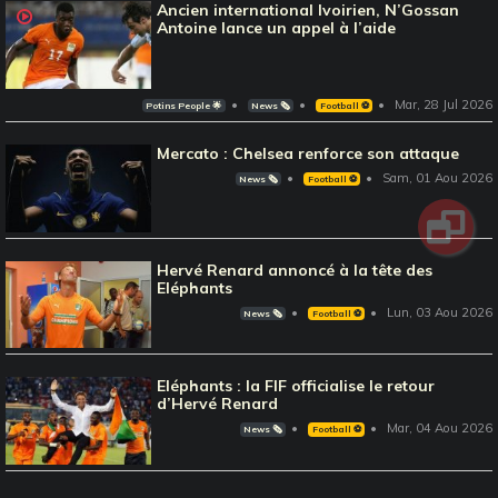
Ancien international Ivoirien, N’Gossan
Antoine lance un appel à l’aide
Mar, 28 Jul 2026
Potins People 🌟
News 🗞️
Football ⚽️
Mercato : Chelsea renforce son attaque
Sam, 01 Aou 2026
News 🗞️
Football ⚽️
Hervé Renard annoncé à la tête des
Eléphants
Lun, 03 Aou 2026
News 🗞️
Football ⚽️
Eléphants : la FIF officialise le retour
d’Hervé Renard
Mar, 04 Aou 2026
News 🗞️
Football ⚽️