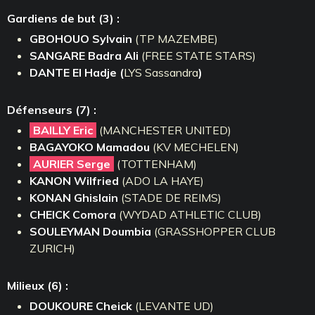
Gardiens de but (3
) :
GBOHOUO Sylvain
(TP MAZEMBE)
SANGARE Badra Ali
(FREE STATE STARS)
DANTE El Hadje (
LYS Sassandra
)
Défenseurs (7) :
BAILLY Eric
(MANCHESTER UNITED)
BAGAYOKO Mamadou
(KV MECHELEN)
AURIER Serge
(TOTTENHAM)
KANON Wilfried
(ADO LA HAYE)
KONAN Ghislain
(STADE DE REIMS)
CHEICK
Comora
(WYDAD ATHLETIC CLUB)
SOULEYMAN
Doumbia
(GRASSHOPPER CLUB
ZURICH)
Milieux (6) :
DOUKOURE Cheick
(LEVANTE UD)