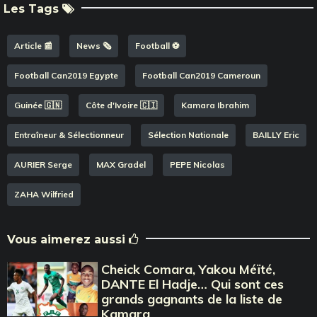
Les Tags
Article 📰
News 🗞️
Football ⚽️
Football Can2019 Egypte
Football Can2019 Cameroun
Guinée 🇬🇳
Côte d'Ivoire 🇨🇮
Kamara Ibrahim
Entraîneur & Sélectionneur
Sélection Nationale
BAILLY Eric
AURIER Serge
MAX Gradel
PEPE Nicolas
ZAHA Wilfried
Vous aimerez aussi
Cheick Comara, Yakou Méïté,
DANTE El Hadje… Qui sont ces
grands gagnants de la liste de
Kamara