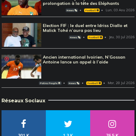
prolongation à la tête des Eléphants
Lun, 03 Aou 2026
News 🗞️
Football ⚽️
Election FIF : le duel entre Idriss Diallo et
Malick Tohé n’aura pas lieu
Jeu, 30 Jul 2026
News 🗞️
Football ⚽️
Ancien international Ivoirien, N’Gossan
Antoine lance un appel à l’aide
Mar, 28 Jul 2026
Potins People 🌟
News 🗞️
Football ⚽️
Réseaux Sociaux
301 K
1,3 K
76,5 K