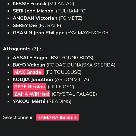
KESSIE Franck
(MILAN AC)
SERI Jean Michael
(FULHAM FC)
ANGBAN Victorien
(FC METZ)
SEREY Dié
(FC BÂLE)
GBAMIN Jean Philippe
(FSV MAYENCE 05)
Attaquants (7) :
ASSALE Roger
(BSC YOUNG BOYS)
BAYO Vakoun
(FC DAC DUNAJSKA STERDA)
MAX Gradel
(FC TOULOUSE)
KODJIA Jonathan
(ASTON VILLA)
PEPE Nicolas
(LILLE OSC)
ZAHA Wilfried
(CRYSTAL PALACE)
YAKOU
Méïté
(READING)
Sélectionneur :
KAMARA Ibrahim