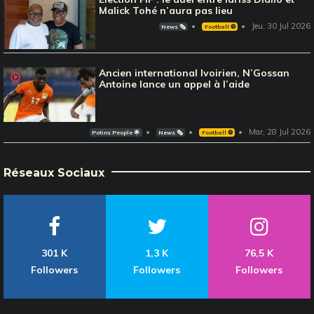
Malick Tohé n’aura pas lieu
Jeu, 30 Jul 2026
News 🗞️
Football ⚽️
Ancien international Ivoirien, N’Gossan
Antoine lance un appel à l’aide
Mar, 28 Jul 2026
Potins People 🌟
News 🗞️
Football ⚽️
Réseaux Sociaux
301 K
1,3 K
76,5 K
Followers
Followers
Followers