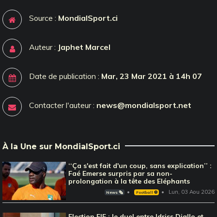
Source :
MondialSport.ci
Auteur :
Japhet Marcel
Date de publication :
Mar, 23 Mar 2021 à 14h 07
Contacter l'auteur :
news@mondialsport.net
À la Une sur MondialSport.ci
‘‘Ça s'est fait d'un coup, sans explication’’ :
Faé Emerse surpris par sa non-
prolongation à la tête des Eléphants
Lun, 03 Aou 2026
News 🗞️
Football ⚽️
Election FIF : le duel entre Idriss Diallo et