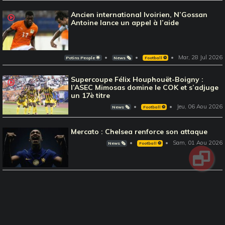
Ancien international Ivoirien, N’Gossan
Antoine lance un appel à l’aide
Mar, 28 Jul 2026
Potins People 🌟
News 🗞️
Football ⚽️
Supercoupe Félix Houphouët-Boigny :
l’ASEC Mimosas domine le COK et s’adjuge
un 17è titre
Jeu, 06 Aou 2026
News 🗞️
Football ⚽️
Mercato : Chelsea renforce son attaque
Sam, 01 Aou 2026
News 🗞️
Football ⚽️