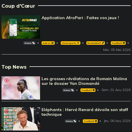
Coup d'Cœur
Application AfroPari : Faites vos jeux !
News 🗞️
Autres 🎽
Omnisports 🏅
Basketball 🏀
Football ⚽️
Mar, 05 Mai 2026
Top News
Les grosses révélations de Romain Molina
sur le dossier Yan Diomandé
Sam, 01 Aou 2026
News 🗞️
Football ⚽️
Eléphants : Hervé Renard dévoile son staff
technique
Jeu, 06 Aou 2026
News 🗞️
Football ⚽️