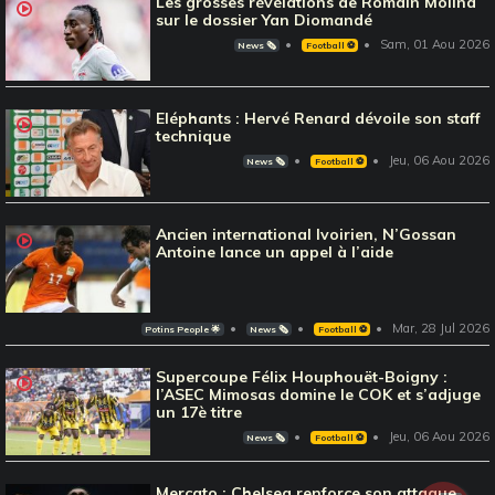
Les grosses révélations de Romain Molina
sur le dossier Yan Diomandé
Sam, 01 Aou 2026
News 🗞️
Football ⚽️
Eléphants : Hervé Renard dévoile son staff
technique
Jeu, 06 Aou 2026
News 🗞️
Football ⚽️
Ancien international Ivoirien, N’Gossan
Antoine lance un appel à l’aide
Mar, 28 Jul 2026
Potins People 🌟
News 🗞️
Football ⚽️
Supercoupe Félix Houphouët-Boigny :
l’ASEC Mimosas domine le COK et s’adjuge
un 17è titre
Jeu, 06 Aou 2026
News 🗞️
Football ⚽️
Mercato : Chelsea renforce son attaque