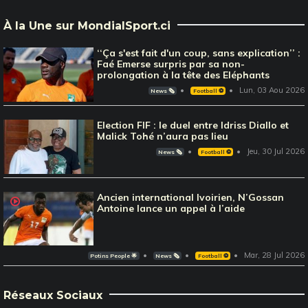
À la Une sur MondialSport.ci
‘‘Ça s'est fait d'un coup, sans explication’’ :
Faé Emerse surpris par sa non-
prolongation à la tête des Eléphants
Lun, 03 Aou 2026
News 🗞️
Football ⚽️
Election FIF : le duel entre Idriss Diallo et
Malick Tohé n’aura pas lieu
Jeu, 30 Jul 2026
News 🗞️
Football ⚽️
Ancien international Ivoirien, N’Gossan
Antoine lance un appel à l’aide
Mar, 28 Jul 2026
Potins People 🌟
News 🗞️
Football ⚽️
Réseaux Sociaux