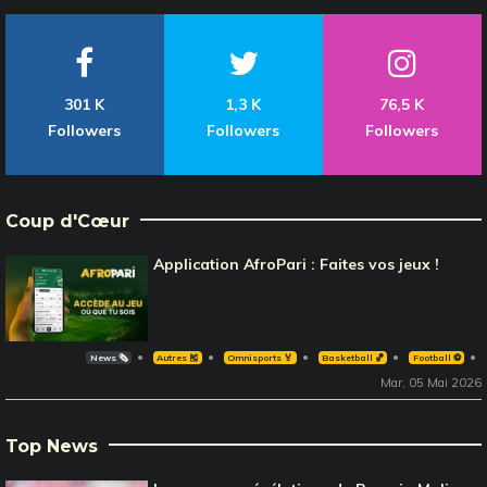
301 K
1,3 K
76,5 K
Followers
Followers
Followers
Coup d'Cœur
Application AfroPari : Faites vos jeux !
News 🗞️
Autres 🎽
Omnisports 🏅
Basketball 🏀
Football ⚽️
Mar, 05 Mai 2026
Top News