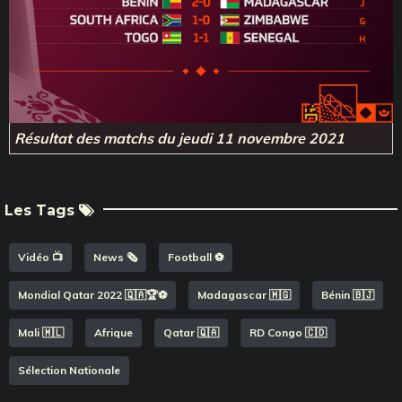
Résultat des matchs du jeudi 11 novembre 2021
Les Tags
Vidéo 📺
News 🗞️
Football ⚽️
Mondial Qatar 2022 🇶🇦🏆⚽️
Madagascar 🇲🇬
Bénin 🇧🇯
Mali 🇲🇱
Afrique
Qatar 🇶🇦
RD Congo 🇨🇩
Sélection Nationale