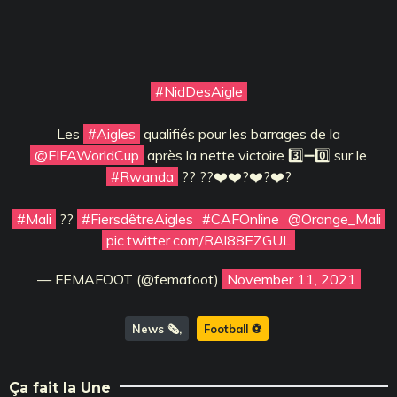
#NidDesAigle
Les
#Aigles
qualifiés pour les barrages de la
@FIFAWorldCup
après la nette victoire 3️⃣➖0️⃣ sur le
#Rwanda
?? ??❤️❤️‍?❤️‍?❤️‍?
#Mali
??
#FiersdêtreAigles
#CAFOnline
@Orange_Mali
pic.twitter.com/RAl88EZGUL
— FEMAFOOT (@femafoot)
November 11, 2021
News 🗞️
Football ⚽️
Ça fait la Une