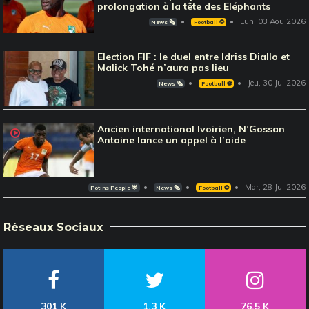
prolongation à la tête des Eléphants
Lun, 03 Aou 2026
News 🗞️
Football ⚽️
Election FIF : le duel entre Idriss Diallo et
Malick Tohé n’aura pas lieu
Jeu, 30 Jul 2026
News 🗞️
Football ⚽️
Ancien international Ivoirien, N’Gossan
Antoine lance un appel à l’aide
Mar, 28 Jul 2026
Potins People 🌟
News 🗞️
Football ⚽️
Réseaux Sociaux
301 K
1,3 K
76,5 K