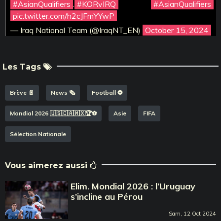
#AsianQualifiers
.
#KORvIRQ
#AsianQualifiers
pic.twitter.com/h2cJFmYYwP
— Iraq National Team (@IraqNT_EN)
October 15, 2024
Les Tags
Brève 📄
News 🗞️
Football ⚽️
Mondial 2026 🇺🇸🇨🇦🇲🇽🏆⚽️
Asie
FIFA
Sélection Nationale
Vous aimerez aussi
Elim. Mondial 2026 : l’Uruguay
s’incline au Pérou
Sam, 12 Oct 2024