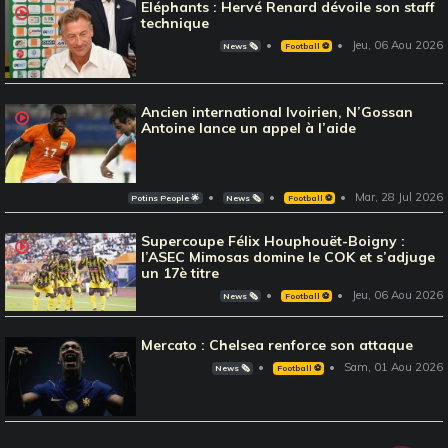
Eléphants : Hervé Renard dévoile son staff
technique
Jeu, 06 Aou 2026
News 🗞️
Football ⚽️
Ancien international Ivoirien, N’Gossan
Antoine lance un appel à l’aide
Mar, 28 Jul 2026
Potins People 🌟
News 🗞️
Football ⚽️
Supercoupe Félix Houphouët-Boigny :
l’ASEC Mimosas domine le COK et s’adjuge
un 17è titre
Jeu, 06 Aou 2026
News 🗞️
Football ⚽️
Mercato : Chelsea renforce son attaque
Sam, 01 Aou 2026
News 🗞️
Football ⚽️