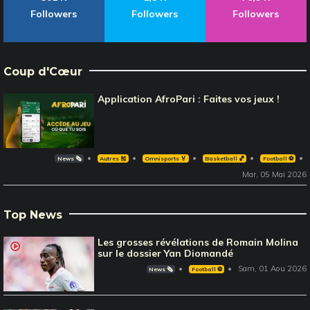
Followers
Followers
Followers
Coup d'Cœur
Application AfroPari : Faites vos jeux !
News 🗞️
Autres 🎽
Omnisports 🏅
Basketball 🏀
Football ⚽️
Mar, 05 Mai 2026
Top News
Les grosses révélations de Romain Molina
sur le dossier Yan Diomandé
Sam, 01 Aou 2026
News 🗞️
Football ⚽️