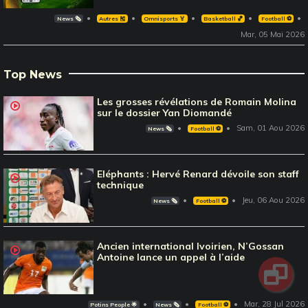
News 🗞️
Autres 🎽
Omnisports 🏅
Basketball 🏀
Football ⚽️
Mar, 05 Mai 2026
Top News
Les grosses révélations de Romain Molina
sur le dossier Yan Diomandé
Sam, 01 Aou 2026
News 🗞️
Football ⚽️
Eléphants : Hervé Renard dévoile son staff
technique
Jeu, 06 Aou 2026
News 🗞️
Football ⚽️
Ancien international Ivoirien, N’Gossan
Antoine lance un appel à l’aide
Mar, 28 Jul 2026
Potins People 🌟
News 🗞️
Football ⚽️