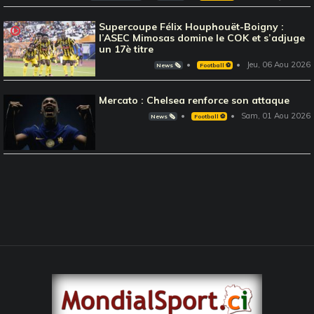
Supercoupe Félix Houphouët-Boigny :
l’ASEC Mimosas domine le COK et s’adjuge
un 17è titre
Jeu, 06 Aou 2026
News 🗞️
Football ⚽️
Mercato : Chelsea renforce son attaque
Sam, 01 Aou 2026
News 🗞️
Football ⚽️