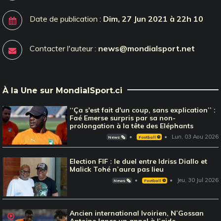
Date de publication :
Dim, 27 Jun 2021 à 22h 10
Contacter l'auteur :
news@mondialsport.net
À la Une sur MondialSport.ci
‘‘Ça s'est fait d'un coup, sans explication’’ :
Faé Emerse surpris par sa non-
prolongation à la tête des Eléphants
Lun, 03 Aou 2026
News 🗞️
Football ⚽️
Election FIF : le duel entre Idriss Diallo et
Malick Tohé n’aura pas lieu
Jeu, 30 Jul 2026
News 🗞️
Football ⚽️
Ancien international Ivoirien, N’Gossan