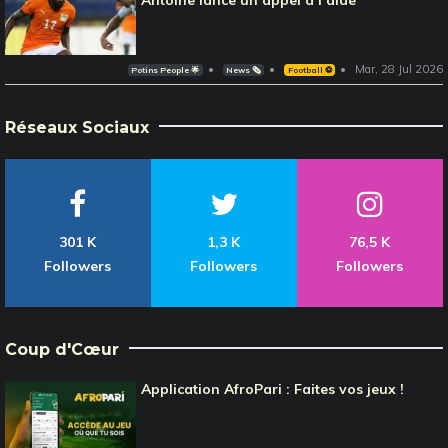
Antoine lance un appel à l’aide
Mar, 28 Jul 2026
Potins People 🌟
News 🗞️
Football ⚽️
Réseaux Sociaux
301 K
1,3 K
76,5 K
Followers
Followers
Followers
Coup d'Cœur
Application AfroPari : Faites vos jeux !