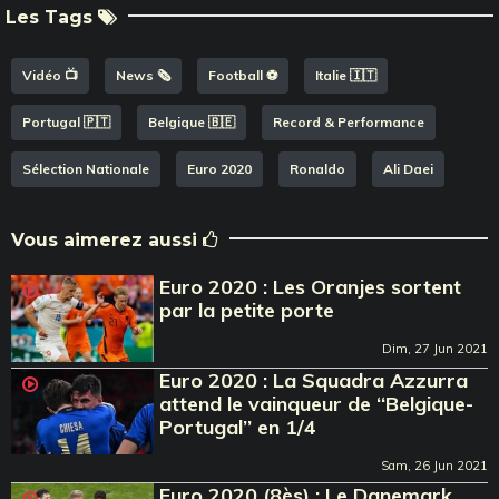
Les Tags
Vidéo 📺
News 🗞️
Football ⚽️
Italie 🇮🇹
Portugal 🇵🇹
Belgique 🇧🇪
Record & Performance
Sélection Nationale
Euro 2020
Ronaldo
Ali Daei
Vous aimerez aussi
Euro 2020 : Les Oranjes sortent
par la petite porte
Dim, 27 Jun 2021
Euro 2020 : La Squadra Azzurra
attend le vainqueur de ‘‘Belgique-
Portugal’’ en 1/4
Sam, 26 Jun 2021
Euro 2020 (8ès) : Le Danemark