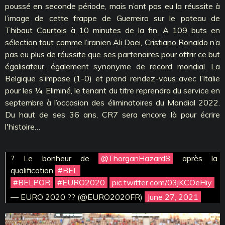
poussé en seconde période, mais n’ont pas eu la réussite à
l’image de cette frappe de Guerreiro sur le poteau de
Thibaut Courtois à 10 minutes de la fin. A 109 buts en
sélection tout comme l’iranien Ali Daei, Cristiano Ronaldo n’a
pas eu plus de réussite que ses partenaires pour offrir ce but
égalisateur, également synonyme de record mondial. La
Belgique s’impose (1-0) et prend rendez-vous avec l’Italie
pour les ¼. Eliminé, le tenant du titre reprendra du service en
septembre à l’occasion des éliminatoires du Mondial 2022.
Du haut de ses 36 ans, CR7 sera encore là pour écrire
l'histoire…
? Le bonheur de
@ThorganHazard8
après la
qualification
#BEL
#BELPOR
#EURO2020
pic.twitter.com/03jKCOeHiy
— EURO 2020 ?? (@EURO2020FR)
June 27, 2021