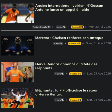
Ancien international Ivoirien, N’Gossan
Antoine lance un appel à l’aide
Mar, 28 Jul 2026
Potins People 🌟
News 🗞️
Football ⚽️
Mercato : Chelsea renforce son attaque
Sam, 01 Aou 2026
News 🗞️
Football ⚽️
Hervé Renard annoncé à la tête des
Eléphants
Lun, 03 Aou 2026
News 🗞️
Football ⚽️
Eléphants : la FIF officialise le retour
d’Hervé Renard
Mar, 04 Aou 2026
News 🗞️
Football ⚽️