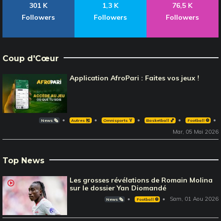
301 K
1,3 K
76,5 K
Followers
Followers
Followers
Coup d'Cœur
Application AfroPari : Faites vos jeux !
News 🗞️
Autres 🎽
Omnisports 🏅
Basketball 🏀
Football ⚽️
Mar, 05 Mai 2026
Top News
Les grosses révélations de Romain Molina
sur le dossier Yan Diomandé
Sam, 01 Aou 2026
News 🗞️
Football ⚽️