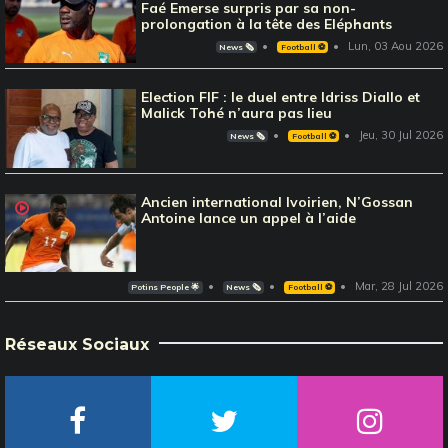
Faé Emerse surpris par sa non-
prolongation à la tête des Eléphants
Lun, 03 Aou 2026
News 🗞️
Football ⚽️
Election FIF : le duel entre Idriss Diallo et
Malick Tohé n’aura pas lieu
Jeu, 30 Jul 2026
News 🗞️
Football ⚽️
Ancien international Ivoirien, N’Gossan
Antoine lance un appel à l’aide
Mar, 28 Jul 2026
Potins People 🌟
News 🗞️
Football ⚽️
Réseaux Sociaux