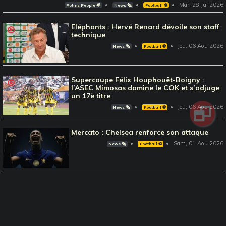
Mar, 28 Jul 2026
Potins People 🌟
News 🗞️
Football ⚽️
Eléphants : Hervé Renard dévoile son staff
technique
Jeu, 06 Aou 2026
News 🗞️
Football ⚽️
Supercoupe Félix Houphouët-Boigny :
l’ASEC Mimosas domine le COK et s’adjuge
un 17è titre
Jeu, 06 Aou 2026
News 🗞️
Football ⚽️
Mercato : Chelsea renforce son attaque
Sam, 01 Aou 2026
News 🗞️
Football ⚽️