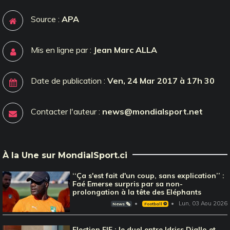
Source :
APA
Mis en ligne par :
Jean Marc ALLA
Date de publication :
Ven, 24 Mar 2017 à 17h 30
Contacter l'auteur :
news@mondialsport.net
À la Une sur MondialSport.ci
‘‘Ça s'est fait d'un coup, sans explication’’ :
Faé Emerse surpris par sa non-
prolongation à la tête des Eléphants
Lun, 03 Aou 2026
News 🗞️
Football ⚽️
Election FIF : le duel entre Idriss Diallo et