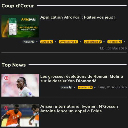
Coup d'Cœur
Application AfroPari : Faites vos jeux !
News 🗞️
Autres 🎽
Omnisports 🏅
Basketball 🏀
Football ⚽️
Mar, 05 Mai 2026
Top News
Les grosses révélations de Romain Molina
sur le dossier Yan Diomandé
Sam, 01 Aou 2026
News 🗞️
Football ⚽️
Ancien international Ivoirien, N’Gossan
Antoine lance un appel à l’aide