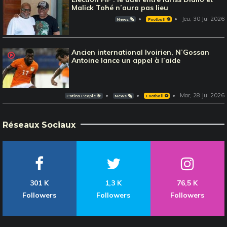
Malick Tohé n’aura pas lieu
Jeu, 30 Jul 2026
News 🗞️
Football ⚽️
Ancien international Ivoirien, N’Gossan
Antoine lance un appel à l’aide
Mar, 28 Jul 2026
Potins People 🌟
News 🗞️
Football ⚽️
Réseaux Sociaux
301 K
1,3 K
76,5 K
Followers
Followers
Followers