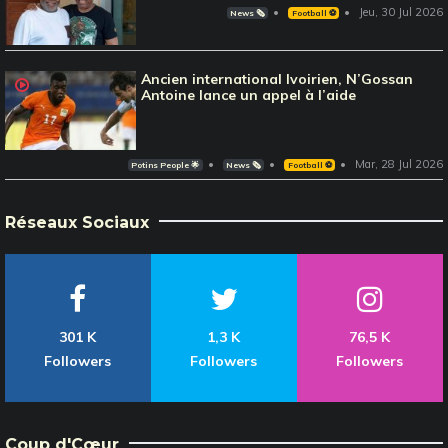
Jeu, 30 Jul 2026
News 🗞️
Football ⚽️
Ancien international Ivoirien, N’Gossan
Antoine lance un appel à l’aide
Mar, 28 Jul 2026
Potins People 🌟
News 🗞️
Football ⚽️
Réseaux Sociaux
301 K
1,3 K
76,5 K
Followers
Followers
Followers
Coup d'Cœur