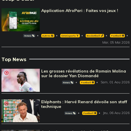
Application AfroPari : Faites vos jeux !
News 🗞️
Autres 🎽
Omnisports 🏅
Basketball 🏀
Football ⚽️
Mar, 05 Mai 2026
Top News
Les grosses révélations de Romain Molina
sur le dossier Yan Diomandé
Sam, 01 Aou 2026
News 🗞️
Football ⚽️
Eléphants : Hervé Renard dévoile son staff
technique
Jeu, 06 Aou 2026
News 🗞️
Football ⚽️