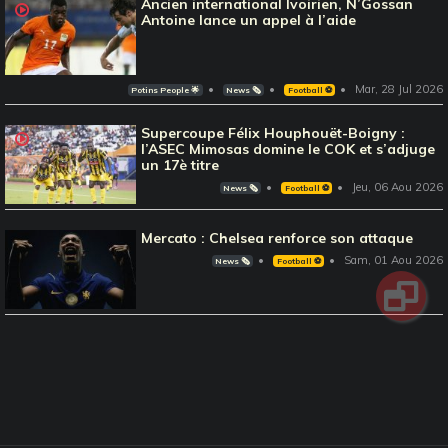
Ancien international Ivoirien, N’Gossan
Antoine lance un appel à l’aide
Mar, 28 Jul 2026
Potins People 🌟
News 🗞️
Football ⚽️
Supercoupe Félix Houphouët-Boigny :
l’ASEC Mimosas domine le COK et s’adjuge
un 17è titre
Jeu, 06 Aou 2026
News 🗞️
Football ⚽️
Mercato : Chelsea renforce son attaque
Sam, 01 Aou 2026
News 🗞️
Football ⚽️