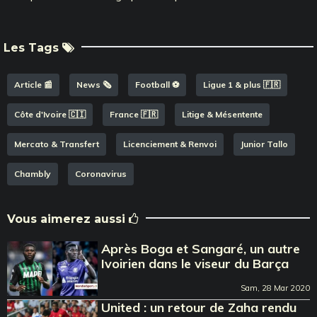
Les Tags
Article 📰
News 🗞️
Football ⚽️
Ligue 1 & plus 🇫🇷
Côte d'Ivoire 🇨🇮
France 🇫🇷
Litige & Mésentente
Mercato & Transfert
Licenciement & Renvoi
Junior Tallo
Chambly
Coronavirus
Vous aimerez aussi
Après Boga et Sangaré, un autre
Ivoirien dans le viseur du Barça
Sam, 28 Mar 2020
United : un retour de Zaha rendu