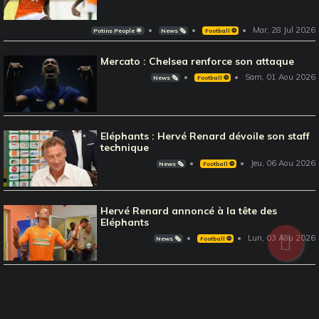
Mar, 28 Jul 2026
Potins People 🌟
News 🗞️
Football ⚽️
Mercato : Chelsea renforce son attaque
Sam, 01 Aou 2026
News 🗞️
Football ⚽️
Eléphants : Hervé Renard dévoile son staff
technique
Jeu, 06 Aou 2026
News 🗞️
Football ⚽️
Hervé Renard annoncé à la tête des
Eléphants
Lun, 03 Aou 2026
News 🗞️
Football ⚽️