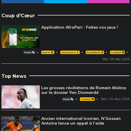
Coup d'Cœur
Application AfroPari : Faites vos jeux !
News 🗞️
Autres 🎽
Omnisports 🏅
Basketball 🏀
Football ⚽️
Mar, 05 Mai 2026
Top News
Les grosses révélations de Romain Molina
sur le dossier Yan Diomandé
Sam, 01 Aou 2026
News 🗞️
Football ⚽️
Ancien international Ivoirien, N’Gossan
Antoine lance un appel à l’aide