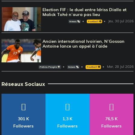
Election FIF : le duel entre Idriss Diallo et
Malick Tohé n’aura pas lieu
Jeu, 30 Jul 2026
News 🗞️
Football ⚽️
Ancien international Ivoirien, N’Gossan
Antoine lance un appel à l’aide
Mar, 28 Jul 2026
Potins People 🌟
News 🗞️
Football ⚽️
Réseaux Sociaux
301 K
1,3 K
76,5 K
Followers
Followers
Followers