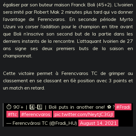
égaliser par son buteur maison Franck Boli (45+2). L’Ivoirien
sera imité par Robert Mak 2 minutes plus tard qui va donner
l’avantage de Ferencvaros. En seconde période Myrto
Uzuni va corser l’addition pour le champion en titre avant
que Boli n’inscrive son second but de la partie dans les
derniers instants de la rencontre. L’attaquant Ivoirien de 27
ans signe ses deux premiers buts de la saison en
championnat.
Cette victoire permet à Ferencvaros TC de grimper au
classement en se classant en 6è position avec 3 points et
un match en retard.
⏱ 90’+ | 4️⃣-1️⃣ | Boli puts in another one! ⚽️?
#Fradi
#ftc
#ferencvaros
pic.twitter.com/NeytJC3GJI
— Ferencvárosi TC (@Fradi_HU)
August 14, 2021