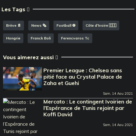
Les Tags
Brève 📄
News 🗞️
Football ⚽️
Côte d'Ivoire 🇨🇮
Hongrie
Franck Boli
Ferencvaros Tc
Vous aimerez aussi
Premier League : Chelsea sans
pitié face au Crystal Palace de
Zaha et Guehi
Sam, 14 Aou 2021
Mercato : Le contingent Ivoirien de
l’Espérance de Tunis rejoint par
Koffi David
Sam, 14 Aou 2021