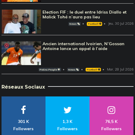
Election FIF : le duel entre Idriss Diallo et
Malick Tohé n’aura pas lieu
Jeu, 30 Jul 2026
News 🗞️
Football ⚽️
Ancien international Ivoirien, N’Gossan
Antoine lance un appel à l’aide
Mar, 28 Jul 2026
Potins People 🌟
News 🗞️
Football ⚽️
Réseaux Sociaux
301 K
1,3 K
76,5 K
Followers
Followers
Followers