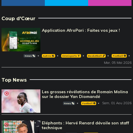
Coup d'Cœur
Application AfroPari : Faites vos jeux !
News 🗞️
Autres 🎽
Omnisports 🏅
Basketball 🏀
Football ⚽️
Mar, 05 Mai 2026
Top News
Les grosses révélations de Romain Molina
sur le dossier Yan Diomandé
Sam, 01 Aou 2026
News 🗞️
Football ⚽️
Eléphants : Hervé Renard dévoile son staff
technique