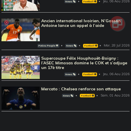
Jeu, 06 Aou 2026
News 🗞️
Football ⚽️
Ancien international Ivoirien, N’Gossan
Antoine lance un appel à l’aide
Mar, 28 Jul 2026
Potins People 🌟
News 🗞️
Football ⚽️
Supercoupe Félix Houphouët-Boigny :
l’ASEC Mimosas domine le COK et s’adjuge
un 17è titre
Jeu, 06 Aou 2026
News 🗞️
Football ⚽️
Mercato : Chelsea renforce son attaque
Sam, 01 Aou 2026
News 🗞️
Football ⚽️