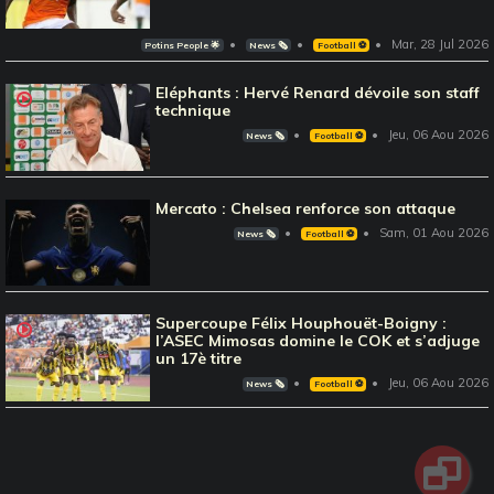
Mar, 28 Jul 2026
Potins People 🌟
News 🗞️
Football ⚽️
Eléphants : Hervé Renard dévoile son staff
technique
Jeu, 06 Aou 2026
News 🗞️
Football ⚽️
Mercato : Chelsea renforce son attaque
Sam, 01 Aou 2026
News 🗞️
Football ⚽️
Supercoupe Félix Houphouët-Boigny :
l’ASEC Mimosas domine le COK et s’adjuge
un 17è titre
Jeu, 06 Aou 2026
News 🗞️
Football ⚽️