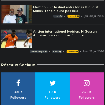
Election FIF : le duel entre Idriss Diallo et
Malick Tohé n’aura pas lieu
Jeu, 30 Jul 2026
News 🗞️
Football ⚽️
Ancien international Ivoirien, N’Gossan
Antoine lance un appel à l’aide
Mar, 28 Jul 2026
Potins People 🌟
News 🗞️
Football ⚽️
Réseaux Sociaux
301 K
1,3 K
76,5 K
Followers
Followers
Followers