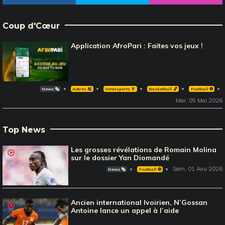
Coup d'Cœur
Application AfroPari : Faites vos jeux !
News 🗞️
Autres 🎽
Omnisports 🏅
Basketball 🏀
Football ⚽️
Mar, 05 Mai 2026
Top News
Les grosses révélations de Romain Molina
sur le dossier Yan Diomandé
Sam, 01 Aou 2026
News 🗞️
Football ⚽️
Ancien international Ivoirien, N’Gossan
Antoine lance un appel à l’aide