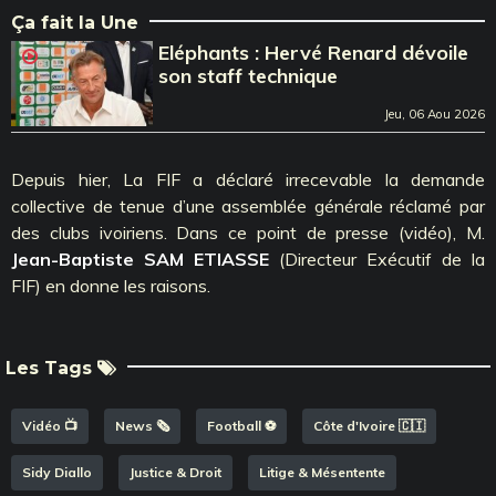
Ça fait la Une
Eléphants : Hervé Renard dévoile
son staff technique
Jeu, 06 Aou 2026
Depuis hier, La FIF a déclaré irrecevable la demande
collective de tenue d’une assemblée générale réclamé par
des clubs ivoiriens. Dans ce point de presse (vidéo), M.
Jean-Baptiste SAM ETIASSE
(Directeur Exécutif de la
FIF) en donne les raisons.
Les Tags
Vidéo 📺
News 🗞️
Football ⚽️
Côte d'Ivoire 🇨🇮
Sidy Diallo
Justice & Droit
Litige & Mésentente