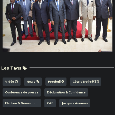
Les Tags
Vidéo 📺
News 🗞️
Football ⚽️
Côte d'Ivoire 🇨🇮
Conférence de presse
Déclaration & Confidence
Election & Nomination
CAF
Jacques Anouma