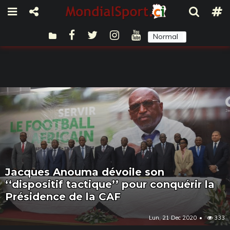
Normal
Sombre
Jacques Anouma dévoile son
‘‘dispositif tactique’’ pour conquérir la
Présidence de la CAF
Lun, 21 Dec 2020
333