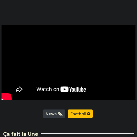
News 🗞️
Football ⚽️
Ça fait la Une