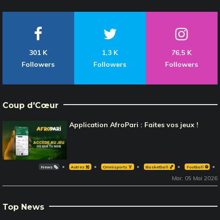
301 K
1,3 K
76,5 K
Followers
Followers
Followers
Coup d'Cœur
Application AfroPari : Faites vos jeux !
News 🗞️
Autres 🎽
Omnisports 🏅
Basketball 🏀
Football ⚽️
Mar, 05 Mai 2026
Top News