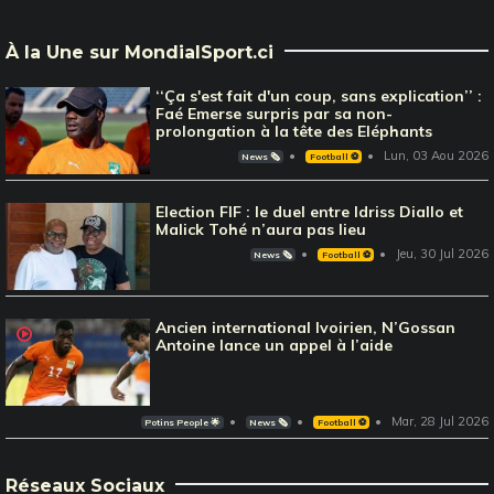
À la Une sur MondialSport.ci
‘‘Ça s'est fait d'un coup, sans explication’’ :
Faé Emerse surpris par sa non-
prolongation à la tête des Eléphants
Lun, 03 Aou 2026
News 🗞️
Football ⚽️
Election FIF : le duel entre Idriss Diallo et
Malick Tohé n’aura pas lieu
Jeu, 30 Jul 2026
News 🗞️
Football ⚽️
Ancien international Ivoirien, N’Gossan
Antoine lance un appel à l’aide
Mar, 28 Jul 2026
Potins People 🌟
News 🗞️
Football ⚽️
Réseaux Sociaux