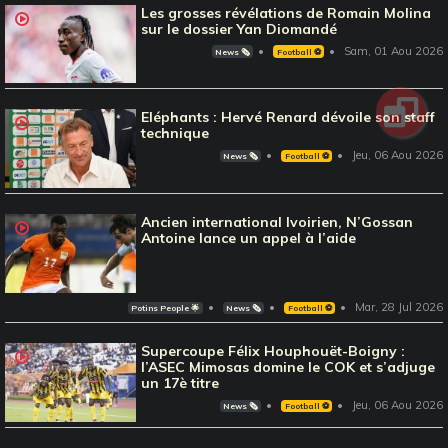
Les grosses révélations de Romain Molina
sur le dossier Yan Diomandé
Sam, 01 Aou 2026
News 🗞️
Football ⚽️
Eléphants : Hervé Renard dévoile son staff
technique
Jeu, 06 Aou 2026
News 🗞️
Football ⚽️
Ancien international Ivoirien, N’Gossan
Antoine lance un appel à l’aide
Mar, 28 Jul 2026
Potins People 🌟
News 🗞️
Football ⚽️
Supercoupe Félix Houphouët-Boigny :
l’ASEC Mimosas domine le COK et s’adjuge
un 17è titre
Jeu, 06 Aou 2026
News 🗞️
Football ⚽️